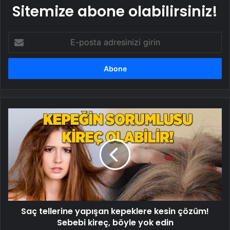
Sitemize abone olabilirsiniz!
E-
posta
adresinizi
girin
Saç
tellerine
yapışan
kepeklere
kesin
çözüm!
Sebebi
kireç,
böyle
Saç tellerine yapışan kepeklere kesin çözüm!
yok
edin
Sebebi kireç, böyle yok edin