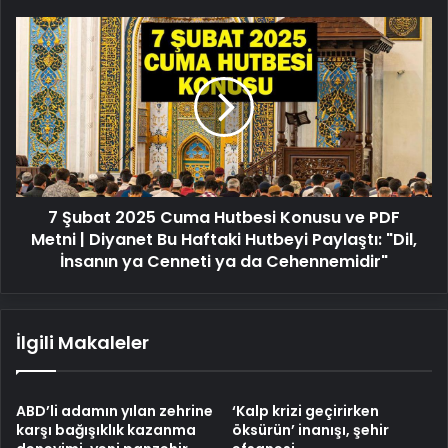
7
Şubat
2025
Cuma
Hutbesi
Konusu
ve
PDF
Metni
7 Şubat 2025 Cuma Hutbesi Konusu ve PDF
|
Diyanet
Metni | Diyanet Bu Haftaki Hutbeyi Paylaştı: "Dil,
Bu
İnsanın ya Cenneti ya da Cehennemidir"
Haftaki
Hutbeyi
Paylaştı:
İlgili Makaleler
"Dil,
İnsanın
ya
Cenneti
ABD’li adamın yılan zehrine
‘Kalp krizi geçirirken
ya
karşı bağışıklık kazanma
öksürün’ inanışı, şehir
da