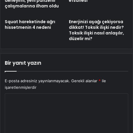
deneyimi, yeni panzehir
efsanesi
çalışmalarına ilham oldu
Cehennemidir"
Squat hareketinde ağrı
Enerjinizi aşağı çekiyorsa
hissetmenin 4 nedeni
dikkat! Toksik ilişki nedir?
Toksik ilişki nasıl anlaşılır,
düzelir mi?
Bir yanıt yazın
E-posta adresiniz yayınlanmayacak.
Gerekli alanlar
*
ile
işaretlenmişlerdir
Y
o
r
u