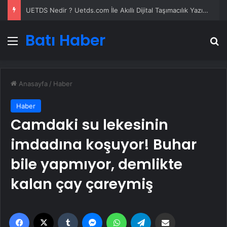
UETDS Nedir ? Uetds.com İle Akıllı Dijital Taşımacılık Yazılımı
Batı Haber
Menü
A
Anasayfa
/
Haber
Haber
Camdaki su lekesinin
imdadına koşuyor! Buhar
bile yapmıyor, demlikte
kalan çay çareymiş
Facebook
X
Tumblr
Messenger
WhatsApp
Telegram
Email'den paylaş