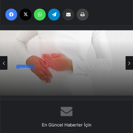
Facebook
X
WhatsApp
Telegram
Email'den paylaş
Yaz
Haber
Sağ üst karın ağrısını asla hafife almayın
En Güncel Haberler İçin