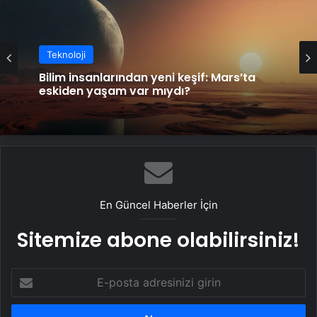
Teknoloji
Bilim insanlarından yeni keşif: Mars’ta
eskiden yaşam var mıydı?
En Güncel Haberler İçin
Sitemize abone olabilirsiniz!
E-
posta
adresinizi