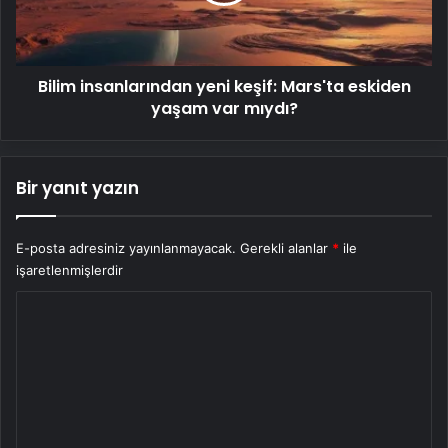
yaşam
var
mıydı?
Bilim insanlarından yeni keşif: Mars'ta eskiden
yaşam var mıydı?
Bir yanıt yazın
E-posta adresiniz yayınlanmayacak.
Gerekli alanlar
*
ile
işaretlenmişlerdir
Y
o
r
u
m