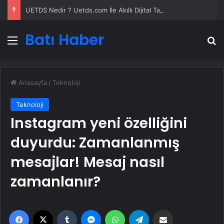
UETDS Nedir ? Uetds.com İle Akıllı Dijital Taşımacılık Yazılımı
Batı Haber
Menü
A
Anasayfa
/
Teknoloji
Teknoloji
Instagram yeni özelliğini
duyurdu: Zamanlanmış
mesajlar! Mesaj nasıl
zamanlanır?
Facebook
X
Tumblr
Messenger
WhatsApp
Telegram
Email'den paylaş