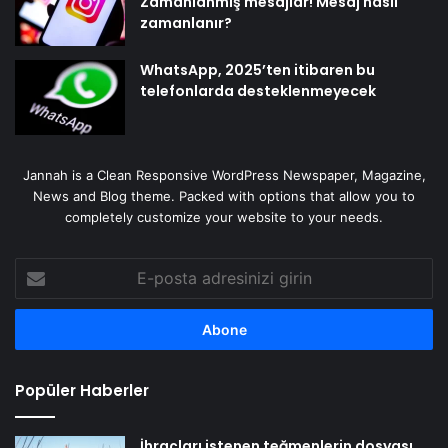
Zamanlanmış mesajlar! Mesaj nasıl
zamanlanır?
WhatsApp, 2025’ten itibaren bu
telefonlarda desteklenmeyecek
Jannah is a Clean Responsive WordPress Newspaper, Magazine,
News and Blog theme. Packed with options that allow you to
completely customize your website to your needs.
E-
posta
adresinizi
girin
Popüler Haberler
İhraçları istenen teğmenlerin dosyası