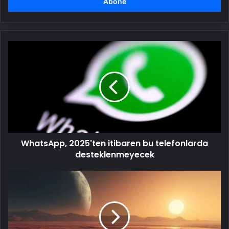
girin
WhatsApp,
2025'ten
itibaren
bu
telefonlarda
desteklenmeyecek
WhatsApp, 2025'ten itibaren bu telefonlarda
desteklenmeyecek
Bilim
insanlarından
yeni
keşif:
Mars'ta
eskiden