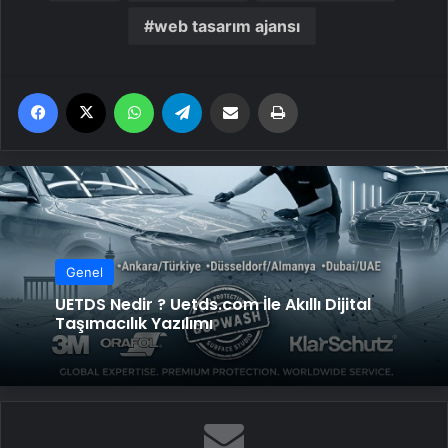
web tasarım ajansı
Facebook
X
WhatsApp
Telegram
Email'den paylaş
Yaz
Genel
UETDS Nedir ? Uetds.com İle Akıllı Dijital
Taşımacılık Yazılımı