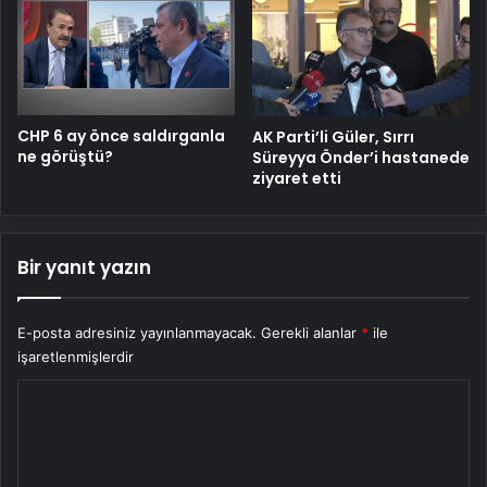
CHP 6 ay önce saldırganla
AK Parti’li Güler, Sırrı
ne görüştü?
Süreyya Önder’i hastanede
ziyaret etti
Bir yanıt yazın
E-posta adresiniz yayınlanmayacak.
Gerekli alanlar
*
ile
işaretlenmişlerdir
Y
o
r