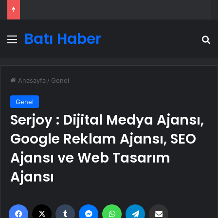
Batı Haber
Menü
A
Anasayfa
/
Genel
Genel
Serjoy : Dijital Medya Ajansı,
Google Reklam Ajansı, SEO
Ajansı ve Web Tasarım
Ajansı
Facebook
X
Tumblr
Messenger
WhatsApp
Telegram
Email'den paylaş