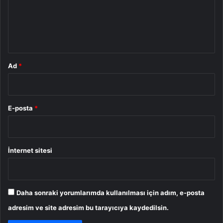
u
m
*
Ad
*
E-posta
*
İnternet sitesi
Daha sonraki yorumlarımda kullanılması için adım, e-posta
adresim ve site adresim bu tarayıcıya kaydedilsin.