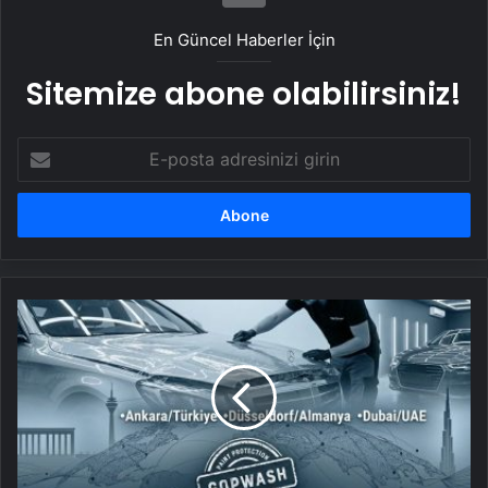
En Güncel Haberler İçin
Sitemize abone olabilirsiniz!
E-
posta
adresinizi
girin
UETDS
Nedir
?
Uetds.com
İle
Akıllı
Dijital
Taşımacılık