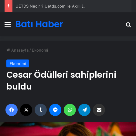
UETDS Nedir ? Uetds.com İle Akıllı Dijital Taşımacılık Yazılımı
Batı Haber
Menü
A
Anasayfa
/
Ekonomi
Ekonomi
Cesar Ödülleri sahiplerini
buldu
Facebook
X
Tumblr
Messenger
WhatsApp
Telegram
Email'den paylaş