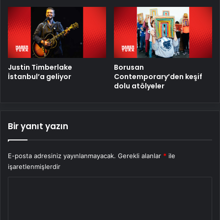
Justin Timberlake
Borusan
İstanbul’a geliyor
Contemporary’den keşif
dolu atölyeler
Bir yanıt yazın
E-posta adresiniz yayınlanmayacak.
Gerekli alanlar
*
ile
işaretlenmişlerdir
Y
o
r