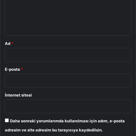
u
m
*
Ad
*
E-posta
*
İnternet sitesi
Daha sonraki yorumlarımda kullanılması için adım, e-posta
adresim ve site adresim bu tarayıcıya kaydedilsin.