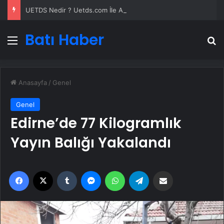
UETDS Nedir ? Uetds.com İle Akıllı Dijital Taşımacılık Yazılımı
Batı Haber
Menü
A
Anasayfa
/
Genel
Genel
Edirne’de 77 Kilogramlık
Yayın Balığı Yakalandı
Facebook
X
Tumblr
Messenger
WhatsApp
Telegram
Email'den paylaş