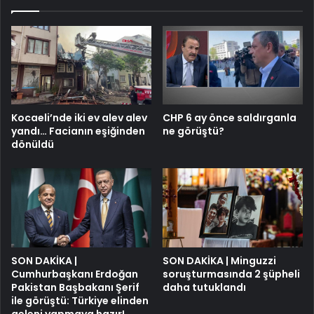
Kocaeli’nde iki ev alev alev
CHP 6 ay önce saldırganla
yandı… Facianın eşiğinden
ne görüştü?
dönüldü
SON DAKİKA |
SON DAKİKA | Minguzzi
Cumhurbaşkanı Erdoğan
soruşturmasında 2 şüpheli
Pakistan Başbakanı Şerif
daha tutuklandı
ile görüştü: Türkiye elinden
geleni yapmaya hazır!