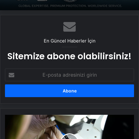
En Güncel Haberler İçin
Sitemize abone olabilirsiniz!
E-
posta
adresinizi
girin
Karabük'te
Antik
Strateji
Oyunları