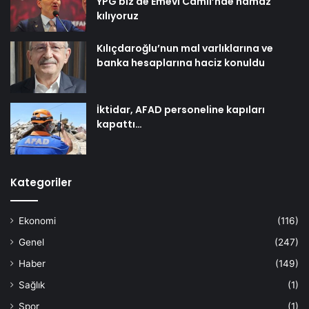
YPG biz de Emevi Camii’nde namaz
kılıyoruz
Kılıçdaroğlu’nun mal varlıklarına ve
banka hesaplarına haciz konuldu
İktidar, AFAD personeline kapıları
kapattı…
Kategoriler
Ekonomi
(116)
Genel
(247)
Haber
(149)
Sağlık
(1)
Spor
(1)