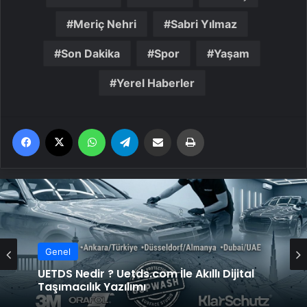
Meriç Nehri
Sabri Yılmaz
Son Dakika
Spor
Yaşam
Yerel Haberler
Facebook
X
WhatsApp
Telegram
Email'den paylaş
Yaz
Genel
UETDS Nedir ? Uetds.com İle Akıllı Dijital
Taşımacılık Yazılımı