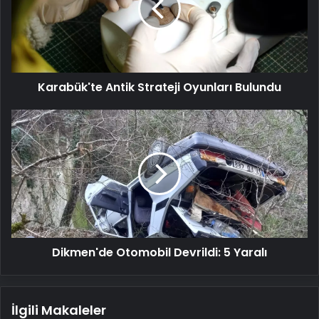
Bulundu
Karabük'te Antik Strateji Oyunları Bulundu
Dikmen'de
Otomobil
Devrildi:
5
Yaralı
Dikmen'de Otomobil Devrildi: 5 Yaralı
İlgili Makaleler