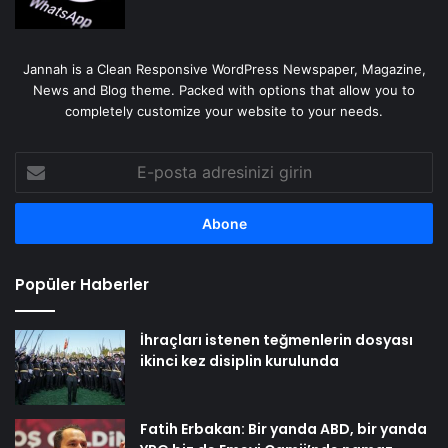
Jannah is a Clean Responsive WordPress Newspaper, Magazine,
News and Blog theme. Packed with options that allow you to
completely customize your website to your needs.
E-
posta
adresinizi
girin
Popüler Haberler
İhraçları istenen teğmenlerin dosyası
ikinci kez disiplin kurulunda
Fatih Erbakan: Bir yanda ABD, bir yanda