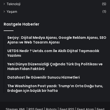
Teknoloji
(5)
Yaşam
(1)
Rastgele Haberler
Serjoy : Dijital Medya Ajansı, Google Reklam Ajansı, SEO
Ajansı ve Web Tasarım Ajansı
UETDS Nedir ? Uetds.com İle Akıllı Dijital Taşımacılık
Yazılımı
Yeni Dünya Düzensizliği Çağında Türk Dış Politikası ve
Hakan Fidan Faktörü
Datahost İle Güvenilir Sunucu Hizmetleri
The Washington Post yazdı: Trump’ın Orta Doğu turu,
Erdoğan için büyük bir hafta
Sitemap XML
|
RSS Feed
|
Robots
|
Feed RSS
|
Feed Atom
|
Feed