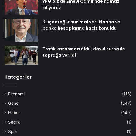
YPG biz de Emevi Camii’nde namaz
kılıyoruz
Kılıçdaroğlu’nun mal varlıklarına ve
banka hesaplarına haciz konuldu
Trafik kazasında öldü, davul zurna ile
toprağa verildi
Kategoriler
Ekonomi
(116)
Genel
(247)
Haber
(149)
Sağlık
(1)
Spor
(1)