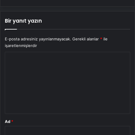
Bir yanıt yazın
E-posta adresiniz yayınlanmayacak.
Gerekli alanlar
*
ile
işaretlenmişlerdir
Y
o
r
u
m
*
Ad
*