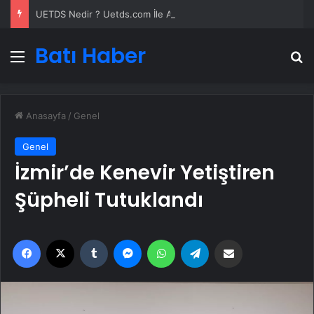
UETDS Nedir ? Uetds.com İle Akıllı Dijital Taşımacılık Yazılımı
Batı Haber
Menü
A
Anasayfa
/
Genel
Genel
İzmir’de Kenevir Yetiştiren
Şüpheli Tutuklandı
Facebook
X
Tumblr
Messenger
WhatsApp
Telegram
Email'den paylaş