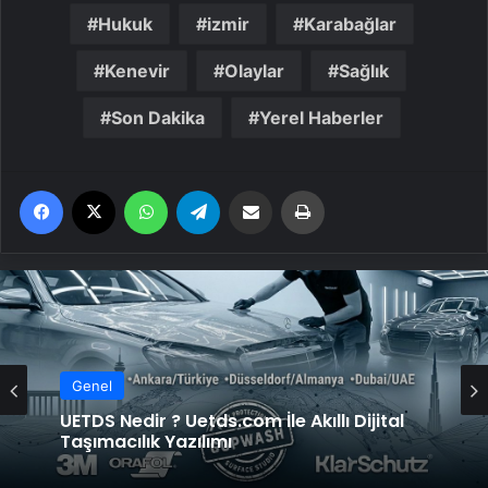
Hukuk
izmir
Karabağlar
Kenevir
Olaylar
Sağlık
Son Dakika
Yerel Haberler
Facebook
X
WhatsApp
Telegram
Email'den paylaş
Yaz
Genel
UETDS Nedir ? Uetds.com İle Akıllı Dijital
Taşımacılık Yazılımı