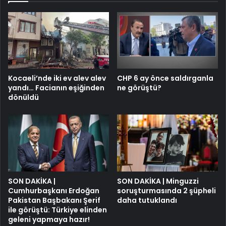
Kocaeli’nde iki ev alev alev
CHP 6 ay önce saldırganla
yandı… Facianın eşiğinden
ne görüştü?
dönüldü
SON DAKİKA |
SON DAKİKA | Minguzzi
Cumhurbaşkanı Erdoğan
soruşturmasında 2 şüpheli
Pakistan Başbakanı Şerif
daha tutuklandı
ile görüştü: Türkiye elinden
geleni yapmaya hazır!