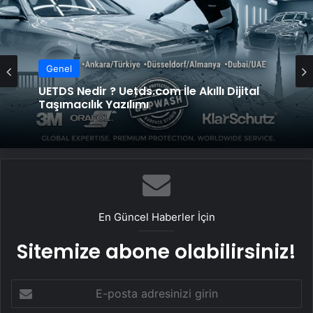
Genel
UETDS Nedir ? Uetds.com İle Akıllı Dijital
Taşımacılık Yazılımı
En Güncel Haberler İçin
Sitemize abone olabilirsiniz!
E-
posta