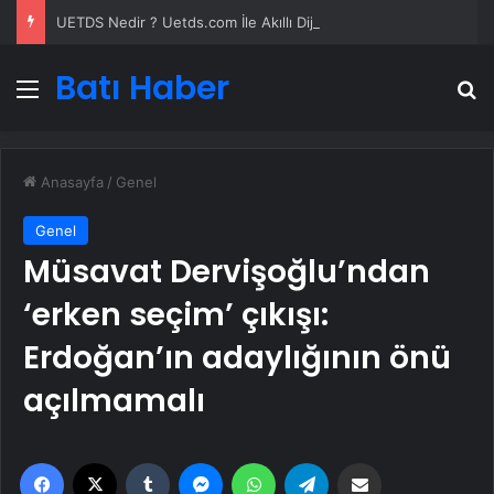
UETDS Nedir ? Uetds.com İle Akıllı Dijital Taşımacılık Yazılımı
Batı Haber
Menü
A
Anasayfa
/
Genel
Genel
Müsavat Dervişoğlu’ndan
‘erken seçim’ çıkışı:
Erdoğan’ın adaylığının önü
açılmamalı
Facebook
X
Tumblr
Messenger
WhatsApp
Telegram
Email'den paylaş