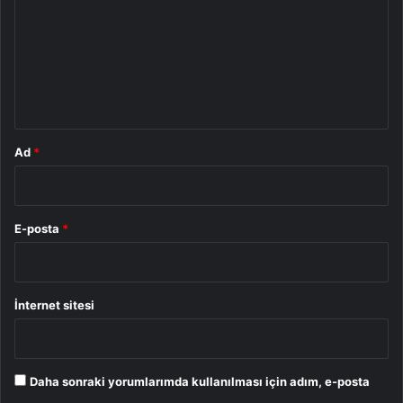
r
u
m
*
Ad
*
E-posta
*
İnternet sitesi
Daha sonraki yorumlarımda kullanılması için adım, e-posta