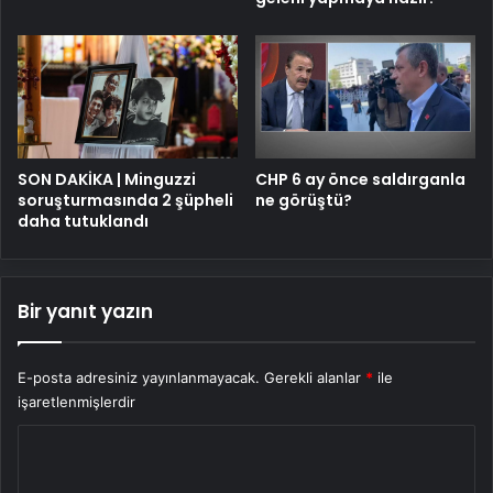
SON DAKİKA | Minguzzi
CHP 6 ay önce saldırganla
soruşturmasında 2 şüpheli
ne görüştü?
daha tutuklandı
Bir yanıt yazın
E-posta adresiniz yayınlanmayacak.
Gerekli alanlar
*
ile
işaretlenmişlerdir
Y
o