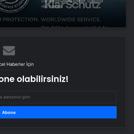
Datahost İle Güvenilir Sunucu
Hizmetleri
Son dakika deprem mi oldu? Az
önce deprem nerede oldu?
İstanbul, Ankara, İzmir ve il il AFAD
son depremler 11 Mayıs 2025
Damadı olduğuna ikna ederek yaşlı
kadını dolandırdı: Sesini
el Haberler İçin
kopyalamışlar
ne olabilirsiniz!
1 yıldır kayıp olan Nagihan’ın katili
dayısı çıktı: Üzerine beton dökülmüş
Trafik kazasında öldü, davul zurna
ile toprağa verildi