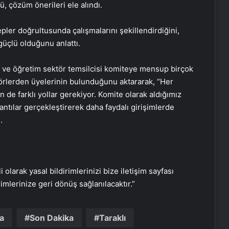
, çözüm önerileri ele alındı.
pler doğrultusunda çalışmalarını şekillendirdiğini,
üçlü olduğunu anlattı.
m ve öğretim sektör temsilcisi komiteye mensup birçok
ektörlerden üyelerinin bulunduğunu aktararak, “Her
Damadı olduğuna ikna ederek yaşlı
n de farklı yollar gerekiyor. Komite olarak aldığımız
kadını dolandırdı: Sesini
plantılar gerçekleştirerek daha faydalı girişimlerde
kopyalamışlar
.
1 yıldır kayıp olan Nagihan’ın katili
dayısı çıktı: Üzerine beton dökülmüş
i olarak yasal bildirimlerinizi bize iletişim sayfası
Trafik kazasında öldü, davul zurna
rimlerinize geri dönüş sağlanılacaktır.”
ile toprağa verildi
a
Son Dakika
Taraklı
Bahar Aksu cinayeti: Şüphelilerin