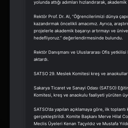
yolunda attığı adımları hızlandırarak, akademik i
Rektör Prof. Dr. Al, “Öğrencilerimizi dünya çap
kazandırmak öncelikli amacımız. Ayrıca, araştı
projelerle akademik başarıyı artırmayı ve üniver
hedefliyoruz.” değerlendirmesinde bulundu.
Rektör Danışmanı ve Uluslararası Ofis yetkilisi D
aktardı.
SATSO 29. Meslek Komitesi kreş ve anaokulları
Sakarya Ticaret ve Sanayi Odası (SATSO) Eğitim
Komitesi, kreş ve anaokulu faaliyeti yürüten üye
SATSO’da yapılan açıklamaya göre, ilk toplantı 
gerçekleştirildi. Komite Başkanı Merve Hilal C
Meclis Üyeleri Kenan Taçyıldız ve Mustafa Yıl