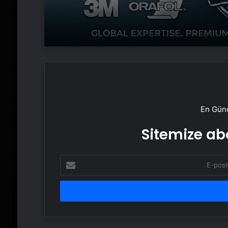
En Günc
Sitemize abo
E-
posta
adresinizi
girin