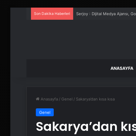
Son Dakika Haberleri
UETDS Nedir ? Uetds.com İle Akıll
ANASAYFA
Anasayfa
/
Genel
/
Sakarya’dan kısa kısa
Genel
Sakarya’dan kı