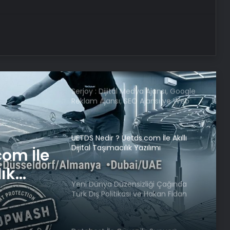
keşif görüntüleri ortaya çıktı
Bahar Aksu cinayeti: Katillerin keşif
görüntüleri ortaya çıktı
Serjoy : Dijital Medya Ajansı, Google
Reklam Ajansı, SEO Ajansı ve Web
Tasarım Ajansı
UETDS Nedir ? Uetds.com İle Akıllı
Dijital Taşımacılık Yazılımı
com İle
lık
Yeni Dünya Düzensizliği Çağında
Türk Dış Politikası ve Hakan Fidan
Faktörü