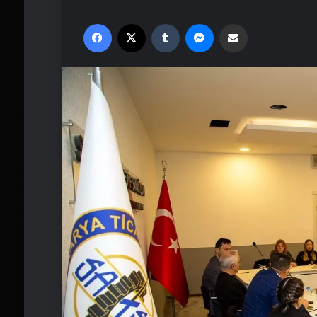
Facebook
X
Tumblr
Messenger
Email'den paylaş