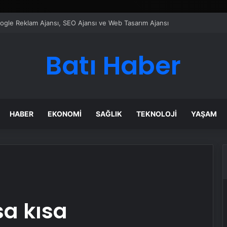
ı Dijital Taşımacılık Yazılımı
Batı Haber
HABER
EKONOMI
SAĞLIK
TEKNOLOJI
YAŞAM
sa kısa