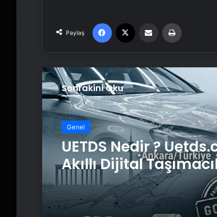
Facebook
X
Email'den paylaş
Yaz
Paylaş
Sonrakini Oku
Genel
UETDS Nedir ? Uetds.
Akıllı Dijital Taşımacı
Yazılımı