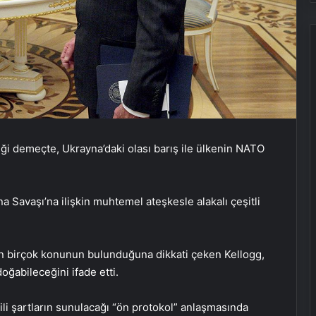
ği demeçte, Ukrayna’daki olası barış ile ülkenin NATO
Savaşı’na ilişkin muhtemel ateşkesle alakalı çeşitli
Ukrayna’dan son dakika açıklaması:
Putin yoksa kesinlikle müzakereler
de olmaz
n birçok konunun bulunduğuna dikkati çeken Kellogg,
ğabileceğini ifade etti.
Yusuf Dikeç NATO’ya Türkiye’yi
tanıttı
gili şartların sunulacağı “ön protokol” anlaşmasında