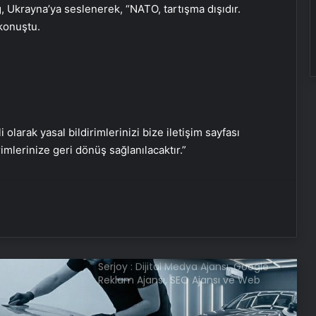
, Ukrayna’ya seslenerek, “NATO, tartışma dışıdır.
konuştu.
SON DAKİKA | ABD’den Türkiye’ye
füze satışına onay!
Türkiye’den Libya’ya seyahat uyarısı
i olarak yasal bildirimlerinizi bize iletişim sayfası
Pezeşkiyan’dan ABD Başkanı
rimlerinize geri dönüş sağlanılacaktır.”
Trump’ın tehditlerine yanıt
Serjoy : Dijital Medya Ajansı, Google
Reklam Ajansı, SEO Ajansı ve Web
Tasarım Ajansı
UETDS Nedir ? Uetds.com İle Akıllı
Dijital Taşımacılık Yazılımı