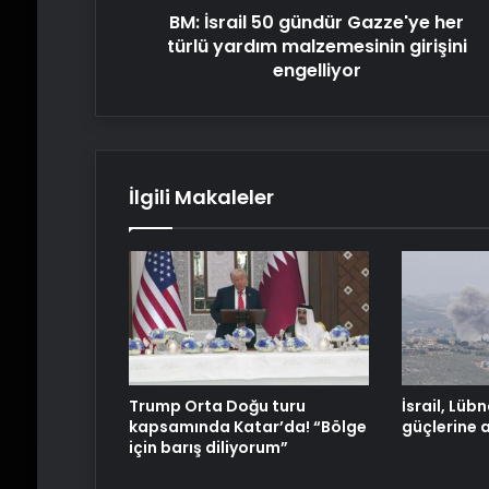
BM: İsrail 50 gündür Gazze'ye her
girişini
engelliyor
türlü yardım malzemesinin girişini
engelliyor
İlgili Makaleler
Trump Orta Doğu turu
İsrail, Lüb
kapsamında Katar’da! “Bölge
güçlerine 
için barış diliyorum”