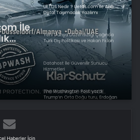
Yeni Dünya Düzensizliği Çağında
Türk Dış Politikası ve Hakan Fidan
Faktörü
iği
tikası
Datahost İle Güvenilir Sunucu
Hizmetleri
örü
The Washington Post yazdı:
Trump’ın Orta Doğu turu, Erdoğan
için büyük bir hafta
Ukrayna’dan son dakika açıklaması:
Putin yoksa kesinlikle müzakereler
de olmaz
Yusuf Dikeç NATO’ya Türkiye’yi
tanıttı
el Haberler İçin