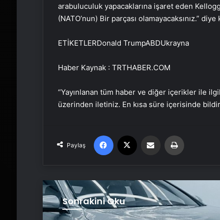
arabuluculuk yapacaklarına işaret eden Kellogg
(NATO’nun) Bir parçası olamayacaksınız.” diye 
ETİKETLERDonald TrumpABDUkrayna
Haber Kaynak : TRTHABER.COM
“Yayınlanan tüm haber ve diğer içerikler ile ilgil
üzerinden iletiniz. En kısa süre içerisinde bildi
Facebook
X
Email'den paylaş
Yaz
Paylaş
Sonrakini Oku