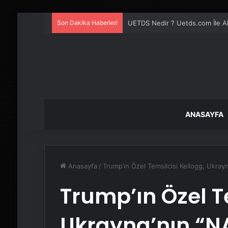
Son Dakika Haberleri
UETDS Nedir ? Uetds.com İle Akıll
ANASAYFA
Anasayfa
/
Trump’ın Özel Temsilcisi Kellogg, Ukray
Trump’ın Özel T
Ukrayna’nın “N