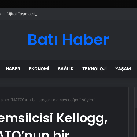
ı Dijital Taşımacılık Yazılımı
Batı Haber
HABER
EKONOMI
SAĞLIK
TEKNOLOJI
YAŞAM
na’nın “NATO’nun bir parçası olamayacağını” söyledi
emsilcisi Kellogg,
ATO’nun bir