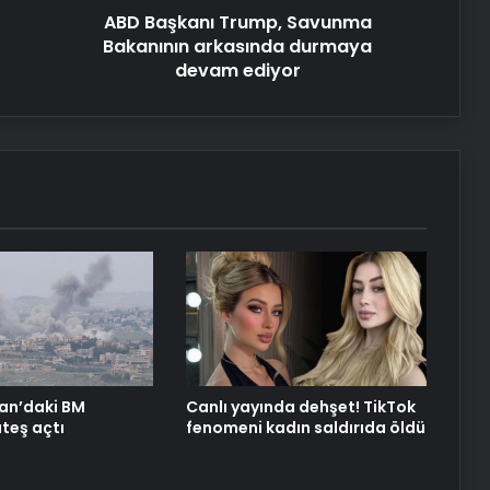
Yeni Dünya Düzensizliği Çağında
ABD Başkanı Trump, Savunma
Türk Dış Politikası ve Hakan Fidan
Bakanının arkasında durmaya
Faktörü
devam ediyor
Datahost İle Güvenilir Sunucu
Hizmetleri
The Washington Post yazdı:
Trump’ın Orta Doğu turu, Erdoğan
için büyük bir hafta
nan’daki BM
Canlı yayında dehşet! TikTok
ateş açtı
fenomeni kadın saldırıda öldü