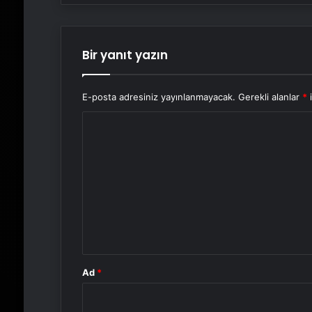
Bir yanıt yazın
E-posta adresiniz yayınlanmayacak.
Gerekli alanlar
*
i
Y
o
r
u
m
*
Ad
*