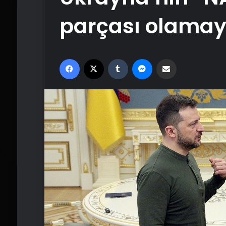
parçası olamay
Facebook
X
Tumblr
Messenger
Email'den paylaş