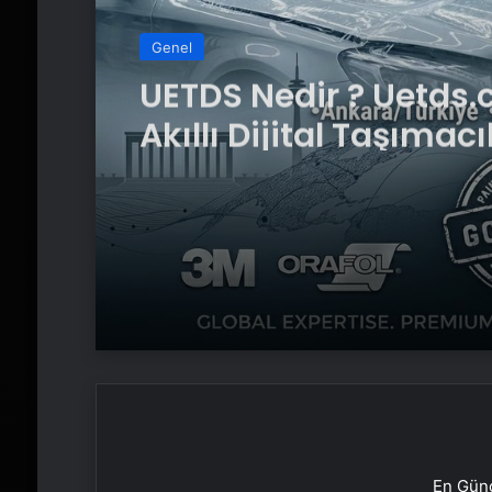
Genel
Yeni Dünya Düzensizl
Çağında Türk Dış Poli
ve Hakan Fidan Fakt
En Günc