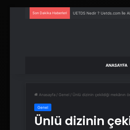
Son Dakika Haberleri
UETDS Nedir ? Uetds.com İle Akıll
ANASAYFA
Anasayfa
/
Genel
/
Ünlü dizinin çekildiği mekânın 
Genel
Ünlü dizinin çe