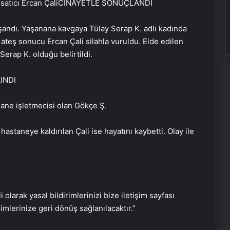
satıcı Ercan Çali
CİNAYETLE SONUÇLANDI
aşandı. Yaşanana kavgaya Tülay Serap K. adlı kadında
n ateş sonucu Ercan Çali silahla vuruldu. Elde edilen
 Serap K. olduğu belirtildi.
1 yıldır kayıp olan Nagihan’ın katili
dayısı çıktı: Üzerine beton dökülmüş
INDI
hane işletmecisi olan Gökçe Ş.
Damadı olduğuna ikna ederek yaşlı
kadını dolandırdı: Sesini
k hastaneye kaldırılan Çali ise hayatını kaybetti. Olay ile
kopyalamışlar
Trafik kazasında öldü, davul zurna
ile toprağa verildi
i olarak yasal bildirimlerinizi bize iletişim sayfası
Bahar Aksu cinayeti: Şüphelilerin
rimlerinize geri dönüş sağlanılacaktır.”
keşif görüntüleri ortaya çıktı