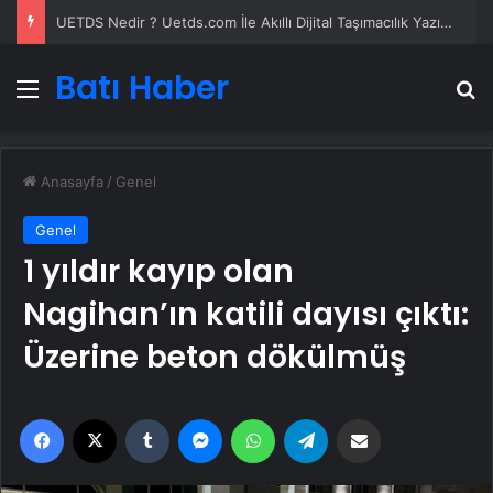
Yeni Dünya Düzensizliği Çağında Türk Dış Politikası ve Hakan Fidan Faktörü
Batı Haber
Menü
A
Anasayfa
/
Genel
Genel
1 yıldır kayıp olan
Nagihan’ın katili dayısı çıktı:
Üzerine beton dökülmüş
Facebook
X
Tumblr
Messenger
WhatsApp
Telegram
Email'den paylaş