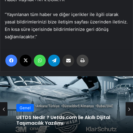
“Yayınlanan tüm haber ve diğer içerikler ile ilgili olarak
yasal bildirimlerinizi bize iletişim sayfası üzerinden iletiniz.
En kısa süre içerisinde bildirimlerinize geri dönüş
sağlanılacaktır.”
Facebook
X
WhatsApp
Telegram
Email'den paylaş
Yaz
Genel
Yeni Dünya Düzensizliği Çağında Türk Dış
Politikası ve Hakan Fidan Faktörü