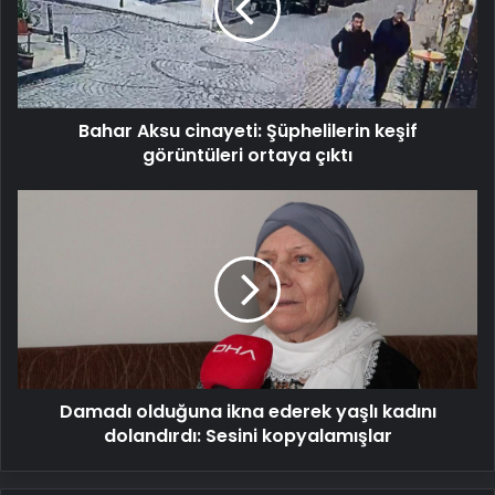
keşif
görüntüleri
ortaya
çıktı
Bahar Aksu cinayeti: Şüphelilerin keşif
görüntüleri ortaya çıktı
Damadı
olduğuna
ikna
ederek
yaşlı
kadını
dolandırdı:
Sesini
kopyalamışlar
Damadı olduğuna ikna ederek yaşlı kadını
dolandırdı: Sesini kopyalamışlar