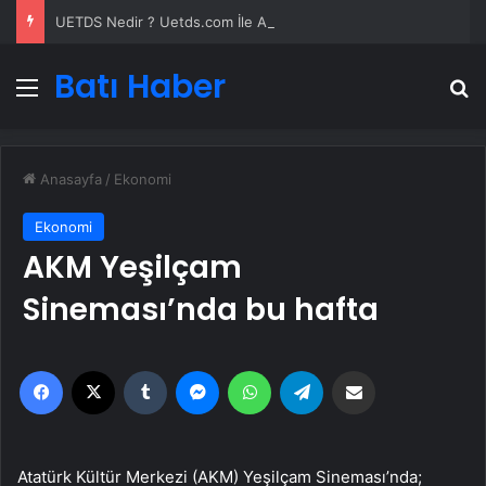
UETDS Nedir ? Uetds.com İle Akıllı Dijital Taşımacılık Yazılımı
Batı Haber
Menü
A
Anasayfa
/
Ekonomi
Ekonomi
AKM Yeşilçam
Sineması’nda bu hafta
Facebook
X
Tumblr
Messenger
WhatsApp
Telegram
Email'den paylaş
Atatürk Kültür Merkezi (AKM) Yeşilçam Sineması’nda;