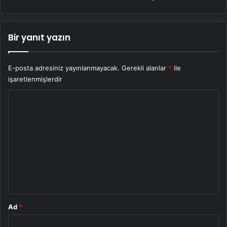
Bir yanıt yazın
E-posta adresiniz yayınlanmayacak.
Gerekli alanlar
*
ile
işaretlenmişlerdir
Y
o
r
u
m
*
Ad
*