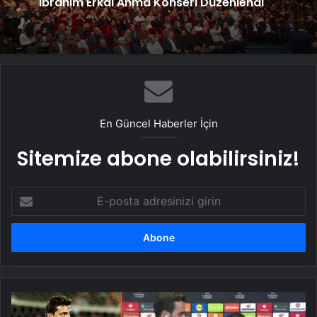
İbrahim Erkal Anma Konseri Düzenlendi
En Güncel Haberler İçin
Sitemize abone olabilirsiniz!
E-
posta
adresinizi
girin
Mert
Hakan