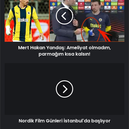
Yandaş:
Ameliyat
olmadım,
parmağım
kısa
kalsın!
Mert Hakan Yandaş: Ameliyat olmadım,
parmağım kısa kalsın!
Nordik
Film
Günleri
İstanbul'da
başlıyor
Nordik Film Günleri İstanbul'da başlıyor