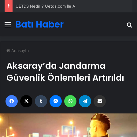
UETDS Nedir ? Uetds.com İle Akıllı Dijital Taşımacılık Yazılımı
Batı Haber
Menü
A
Anasayfa
Aksaray’da Jandarma
Güvenlik Önlemleri Artırıldı
Facebook
X
Tumblr
Messenger
WhatsApp
Telegram
Email'den paylaş