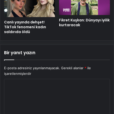
Fikret Kuşkan: Dünyayı iyilik
Canlı yayında dehşet!
kurtaracak
TikTok fenomeni kadın
saldırıda öldü
Bir yanıt yazın
E-posta adresiniz yayınlanmayacak.
Gerekli alanlar
*
ile
işaretlenmişlerdir
Y
o
r
u
m