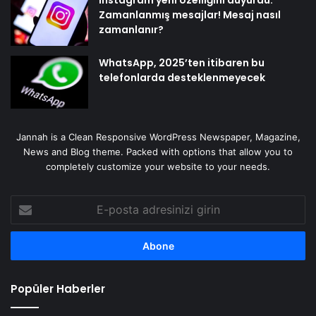
Instagram yeni özelliğini duyurdu:
Zamanlanmış mesajlar! Mesaj nasıl
zamanlanır?
WhatsApp, 2025’ten itibaren bu
telefonlarda desteklenmeyecek
Jannah is a Clean Responsive WordPress Newspaper, Magazine,
News and Blog theme. Packed with options that allow you to
completely customize your website to your needs.
E-
posta
adresinizi
girin
Popüler Haberler