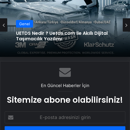
Genel
UETDS Nedir ? Uetds.com İle Akıllı Dijital
Taşımacılık Yazılımı
En Güncel Haberler İçin
Sitemize abone olabilirsiniz!
E-
posta
adresinizi