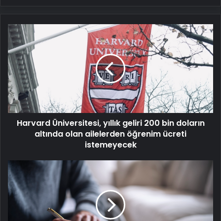
Harvard
Üniversitesi,
yıllık
geliri
200
bin
doların
altında
olan
Harvard Üniversitesi, yıllık geliri 200 bin doların
ailelerden
öğrenim
altında olan ailelerden öğrenim ücreti
ücreti
istemeyecek
istemeyecek
Nokta
işareti
kullanıldığı
yerler,
örnek
cümleler