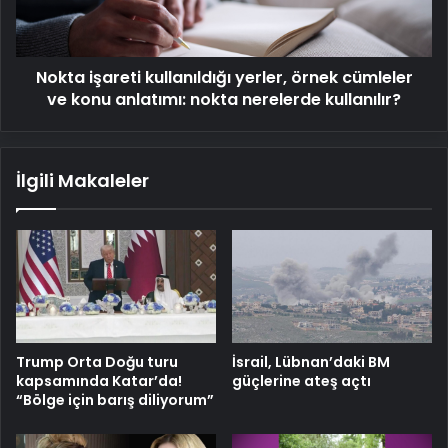
ve
konu
anlatımı:
Nokta işareti kullanıldığı yerler, örnek cümleler
nokta
nerelerde
ve konu anlatımı: nokta nerelerde kullanılır?
kullanılır?
İlgili Makaleler
Trump Orta Doğu turu
İsrail, Lübnan’daki BM
kapsamında Katar’da!
güçlerine ateş açtı
“Bölge için barış diliyorum”