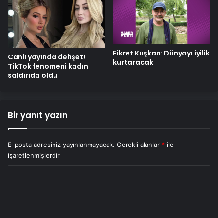
Fikret Kuşkan: Dünyayı iyilik
Canlı yayında dehşet!
kurtaracak
TikTok fenomeni kadın
saldırıda öldü
Bir yanıt yazın
E-posta adresiniz yayınlanmayacak.
Gerekli alanlar
*
ile
işaretlenmişlerdir
Y
o
r
u