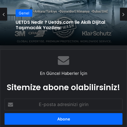
Genel
UETDS Nedir ? Uetds.com İle Akıllı Dijital
Taşımacılık Yazılımı
En Güncel Haberler İçin
Sitemize abone olabilirsiniz!
E-
posta
adresinizi
girin