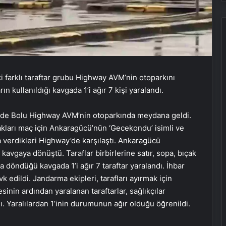
i farklı taraftar grubu Highway AVM’nin otoparkını
rın kullanıldığı kavgada 1’i ağır 7 kişi yaralandı.
inde Bolu Highway AVM’nin otoparkında meydana geldi.
akları maç için Ankaragücü’nün ‘Gecekondu’ isimli ve
la verdikleri Highway’de karşılaştı. Ankaragücü
 kavgaya dönüştü. Taraflar birbirlerine satır, sopa, bıçak
na döndüğü kavgada 1’i ağır 7 taraftar yaralandı. İhbar
 edildi. Jandarma ekipleri, tarafları ayırmak için
sinin ardından yaralanan taraftarlar, sağlıkçılar
ı. Yaralılardan 1’inin durumunun ağır olduğu öğrenildi.