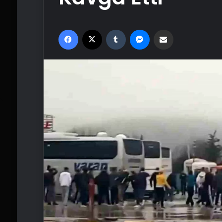
Facebook
X
Tumblr
Messenger
Email'den paylaş