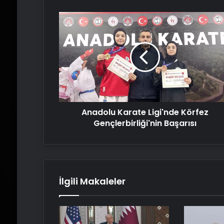
Anadolu
Karate
Ligi'nde
Körfez
Gençlerbirliği'nin
Başarısı
Anadolu Karate Ligi'nde Körfez
Gençlerbirliği'nin Başarısı
İlgili Makaleler