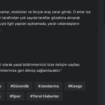
lar, otobüsler ve birçok araç zarar gördü. O anlar ise
tarafından çok sayıda taraftar gözaltına alınarak
yla ilgili yapılan açıklamada, yaralı vatandaşların
.
Ukrayna’dan son dakika açıklaması:
Putin yoksa kesinlikle müzakereler
de olmaz
Yusuf Dikeç NATO’ya Türkiye’yi
tanıttı
i olarak yasal bildirimlerinizi bize iletişim sayfası
rimlerinize geri dönüş sağlanılacaktır.”
SON DAKİKA | ABD’den Türkiye’ye
füze satışına onay!
u
Güvenlik
Jandarma
Kavga
a
Spor
Yerel Haberler
Türkiye’den Libya’ya seyahat uyarısı