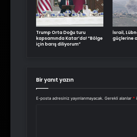
Trump Orta Doğu turu
İsrail, Lüb
kapsamında Katar’da! “Bölge
güçlerine 
için barış diliyorum”
Bir yanıt yazın
E-posta adresiniz yayınlanmayacak.
Gerekli alanlar
*
i
Y
o
r
u