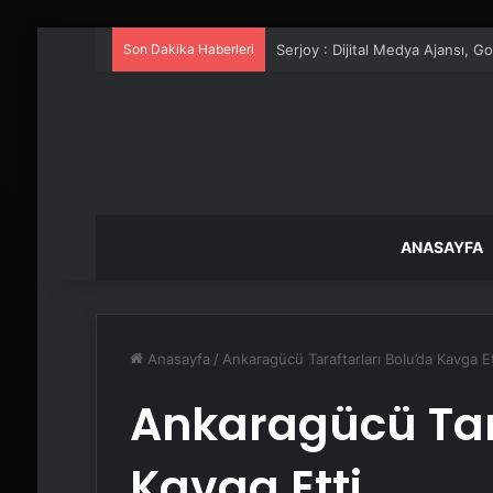
Son Dakika Haberleri
UETDS Nedir ? Uetds.com İle Akıll
ANASAYFA
Anasayfa
/
Ankaragücü Taraftarları Bolu’da Kavga Et
Ankaragücü Tara
Kavga Etti