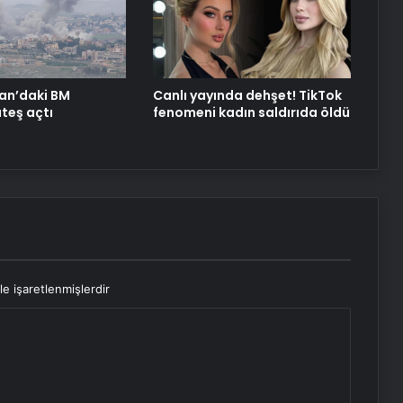
The Washington Post yazdı:
Trump’ın Orta Doğu turu, Erdoğan
için büyük bir hafta
nan’daki BM
Canlı yayında dehşet! TikTok
ateş açtı
fenomeni kadın saldırıda öldü
le işaretlenmişlerdir