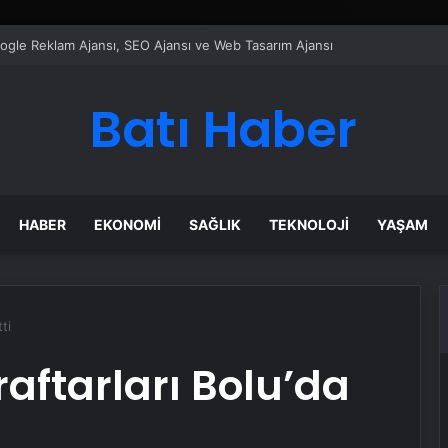
ı Dijital Taşımacılık Yazılımı
Batı Haber
HABER
EKONOMI
SAĞLIK
TEKNOLOJI
YAŞAM
ti
ftarları Bolu’da