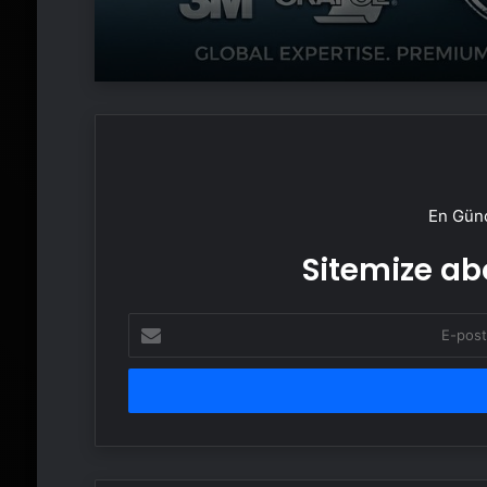
En Günc
Sitemize abo
E-
posta
adresinizi
girin