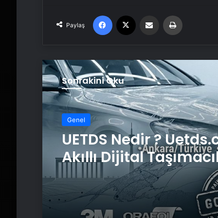
Facebook
X
Email'den paylaş
Yaz
Paylaş
Sonrakini Oku
Genel
UETDS Nedir ? Uetds.
Akıllı Dijital Taşımacı
Yazılımı