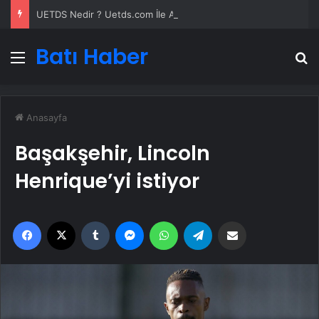
UETDS Nedir ? Uetds.com İle Akıllı Dijital Taşımacılık Yazılımı
Batı Haber
Menü
A
Anasayfa
Başakşehir, Lincoln
Henrique’yi istiyor
Facebook
X
Tumblr
Messenger
WhatsApp
Telegram
Email'den paylaş