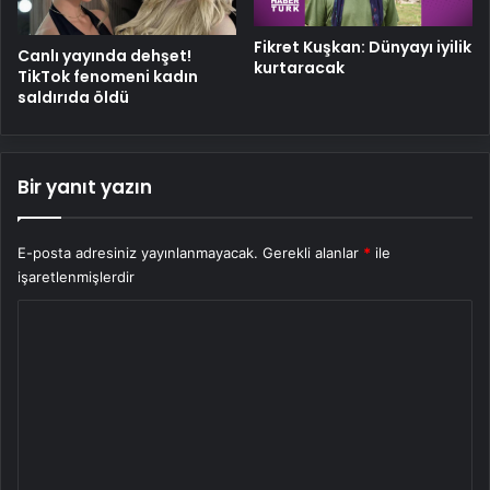
Fikret Kuşkan: Dünyayı iyilik
Canlı yayında dehşet!
kurtaracak
TikTok fenomeni kadın
saldırıda öldü
Bir yanıt yazın
E-posta adresiniz yayınlanmayacak.
Gerekli alanlar
*
ile
işaretlenmişlerdir
Y
o
r
u
m
*