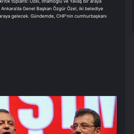
ritik toplantı: Özel, İmamoğlu ve Yavaş bir araya
nkara’da Genel Başkan Özgür Özel, iki belediye
 araya gelecek. Gündemde, CHP’nin cumhurbaşkanı