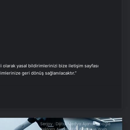
Putin yoksa kesinlikle müzakereler
de olmaz
Yusuf Dikeç NATO’ya Türkiye’yi
tanıttı
SON DAKİKA | ABD’den Türkiye’ye
füze satışına onay!
i olarak yasal bildirimlerinizi bize iletişim sayfası
rimlerinize geri dönüş sağlanılacaktır.”
Türkiye’den Libya’ya seyahat uyarısı
Pezeşkiyan’dan ABD Başkanı
Trump’ın tehditlerine yanıt
Serjoy : Dijital Medya Ajansı, Google
Reklam Ajansı, SEO Ajansı ve Web