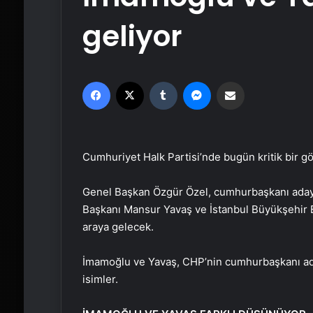
geliyor
Facebook
X
Tumblr
Messenger
Email'den paylaş
Cumhuriyet Halk Partisi’nde bugün kritik bir g
Genel Başkan Özgür Özel, cumhurbaşkanı adayl
Başkanı Mansur Yavaş ve İstanbul Büyükşehir 
araya gelecek.
İmamoğlu ve Yavaş, CHP’nin cumhurbaşkanı ada
isimler.