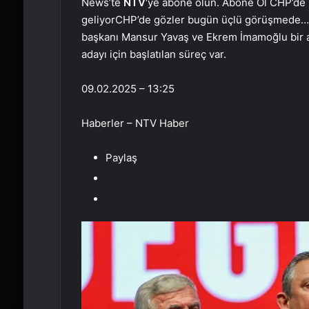
News’te
NTV
‘ye abone olun. Abone Ol CHP’de k
geliyorCHP’de gözler bugün üçlü görüşmede… A
başkanı Mansur Yavaş ve Ekrem İmamoğlu bir
adayı için başlatılan süreç var.
09.02.2025 – 13:25
Haberler – NTV Haber
Paylaş