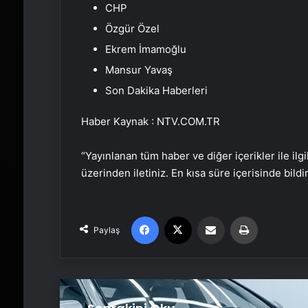
CHP
Özgür Özel
Ekrem İmamoğlu
Mansur Yavaş
Son Dakika Haberleri
Haber Kaynak : NTV.COM.TR
“Yayınlanan tüm haber ve diğer içerikler ile ilgil
üzerinden iletiniz. En kısa süre içerisinde bildi
Facebook
X
Email'den paylaş
Yaz
Paylaş