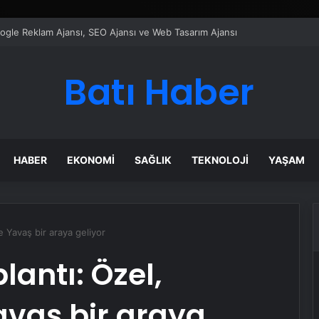
ı Dijital Taşımacılık Yazılımı
Batı Haber
HABER
EKONOMI
SAĞLIK
TEKNOLOJI
YAŞAM
e Yavaş bir araya geliyor
lantı: Özel,
vaş bir araya