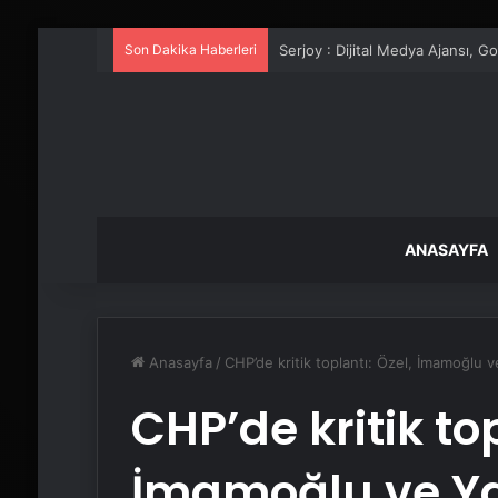
Son Dakika Haberleri
UETDS Nedir ? Uetds.com İle Akıll
ANASAYFA
Anasayfa
/
CHP’de kritik toplantı: Özel, İmamoğlu v
CHP’de kritik top
İmamoğlu ve Ya