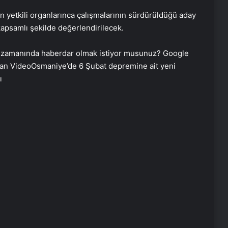
 yetkili organlarınca çalışmalarının sürdürüldüğü aday
 kapsamlı şekilde değerlendirilecek.
 zamanında haberdar olmak istiyor musunuz? Google
kan VideoOsmaniye’de 6 Şubat depremine ait yeni
ı
Ukrayna’dan son dakika açıklaması: