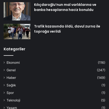
Kılıçdaroğlu’nun mal varlıklarına ve
banka hesaplarına haciz konuldu
Trafik kazasında öldü, davul zurna ile
toprağa verildi
Kategoriler
Ekonomi
(116)
Genel
(247)
Haber
(149)
Sağlık
(1)
Spor
(1)
Teknoloji
(5)
Yaşam
(1)