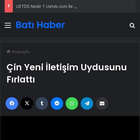
UETDS Nedir ? Uetds.com İle Akıllı Dijital Taşımacılık Yazılımı
Batı Haber
Menü
A
Anasayfa
Çin Yeni İletişim Uydusunu
Fırlattı
Facebook
X
Tumblr
Messenger
WhatsApp
Telegram
Email'den paylaş