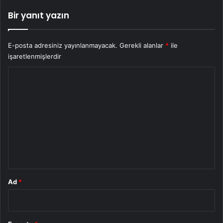
Bir yanıt yazın
E-posta adresiniz yayınlanmayacak.
Gerekli alanlar
*
ile
işaretlenmişlerdir
Y
o
r
u
m
*
Ad
*