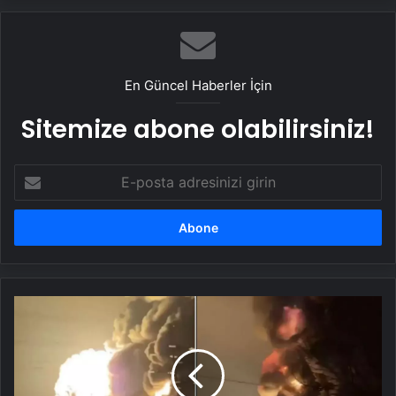
En Güncel Haberler İçin
Sitemize abone olabilirsiniz!
E-
posta
adresinizi
girin
Ukrayna,
Rusya'da
Rostneft
petrol
rafinerisini