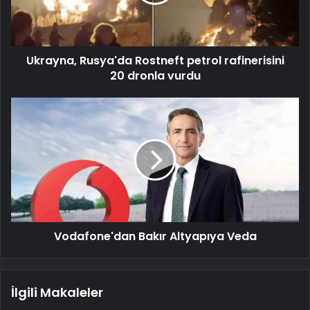
20
dronla
vurdu
Ukrayna, Rusya'da Rostneft petrol rafinerisini
20 dronla vurdu
Vodafone'dan
Bakır
Altyapıya
Veda
Vodafone'dan Bakır Altyapıya Veda
İlgili Makaleler