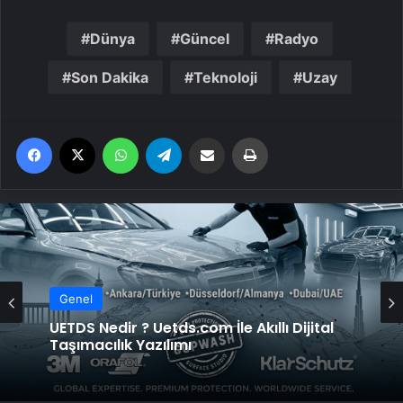
Dünya
Güncel
Radyo
Son Dakika
Teknoloji
Uzay
Facebook
X
WhatsApp
Telegram
Email'den paylaş
Yaz
Genel
UETDS Nedir ? Uetds.com İle Akıllı Dijital
Taşımacılık Yazılımı