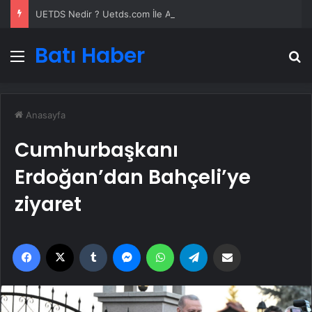
UETDS Nedir ? Uetds.com İle Akıllı Dijital Taşımacılık Yazılımı
Batı Haber
Menü
A
Anasayfa
Cumhurbaşkanı
Erdoğan’dan Bahçeli’ye
ziyaret
Facebook
X
Tumblr
Messenger
WhatsApp
Telegram
Email'den paylaş