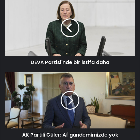
DEVA
Partisi'nde
bir
istifa
daha
DEVA Partisi'nde bir istifa daha
AK
Partili
Güler:
Af
gündemimizde
yok
AK Partili Güler: Af gündemimizde yok