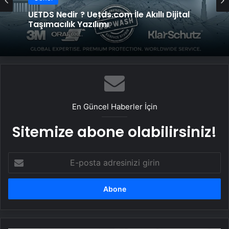
UETDS Nedir ? Uetds.com İle Akıllı Dijital
Taşımacılık Yazılımı
En Güncel Haberler İçin
Sitemize abone olabilirsiniz!
E-
posta
adresinizi
girin