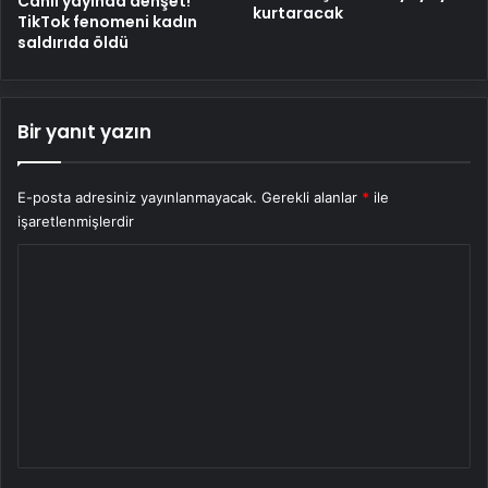
Canlı yayında dehşet!
kurtaracak
TikTok fenomeni kadın
saldırıda öldü
Bir yanıt yazın
E-posta adresiniz yayınlanmayacak.
Gerekli alanlar
*
ile
işaretlenmişlerdir
Y
o
r
u
m
*