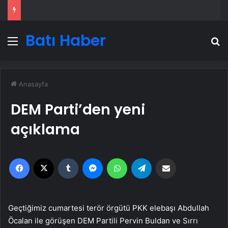
Batı Haber
Menü
A
Anasayfa
DEM Parti’den yeni
açıklama
Facebook
X
Tumblr
Messenger
WhatsApp
Telegram
Email'den paylaş
Geçtiğimiz cumartesi terör örgütü PKK elebaşı Abdullah
Öcalan ile görüşen DEM Partili Pervin Buldan ve Sırrı