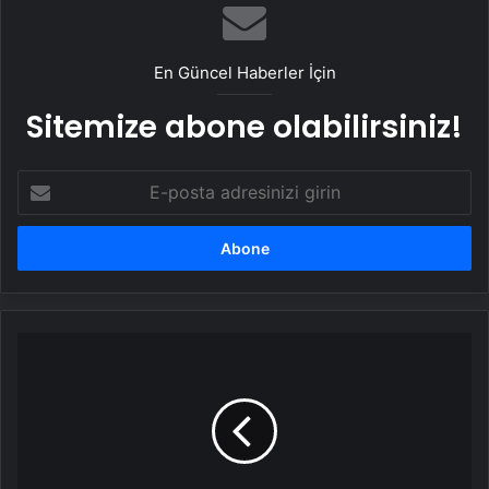
En Güncel Haberler İçin
Sitemize abone olabilirsiniz!
E-
posta
adresinizi
girin
Bakan
Tunç'tan
yeni
yıl
mesajı