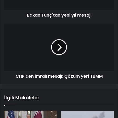
Bakan Tunç'tan yeni yıl mesajı
CHP'den
İmralı
mesajı:
Çözüm
yeri
TBMM
CHP'den İmralı mesajı: Çözüm yeri TBMM
İlgili Makaleler