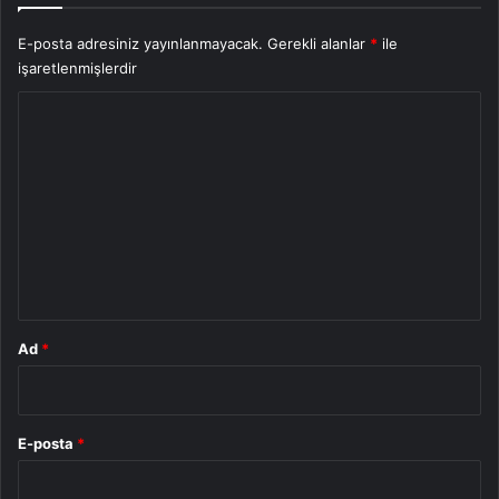
E-posta adresiniz yayınlanmayacak.
Gerekli alanlar
*
ile
işaretlenmişlerdir
Y
o
r
u
m
*
Ad
*
E-posta
*