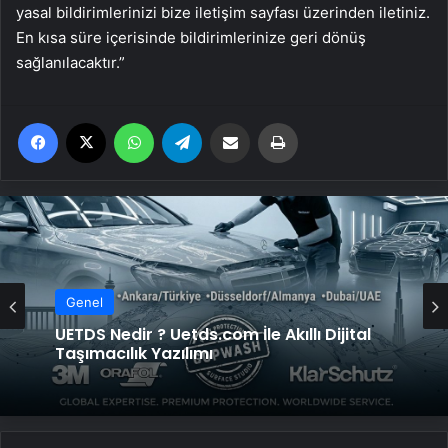
yasal bildirimlerinizi bize iletişim sayfası üzerinden iletiniz.
En kısa süre içerisinde bildirimlerinize geri dönüş
sağlanılacaktır.”
Facebook
X
WhatsApp
Telegram
Email'den paylaş
Yaz
Genel
UETDS Nedir ? Uetds.com İle Akıllı Dijital
Taşımacılık Yazılımı