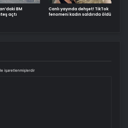
için büyük bir hafta
nan’daki BM
Canlı yayında dehşet! TikTok
ateş açtı
fenomeni kadın saldırıda öldü
le işaretlenmişlerdir