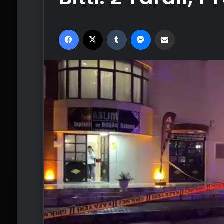
Facebook
X
Tumblr
Messenger
Email'den paylaş