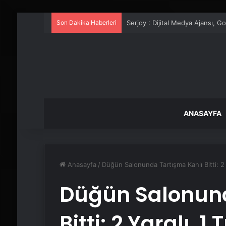
Son Dakika Haberleri
UETDS Nedir ? Uetds.com İle Akıll
ANASAYFA
Anasayfa
/
Düğün Salonunda Tartışma Kanlı Bitti: 2 
Düğün Salonund
Bitti: 2 Yaralı, 