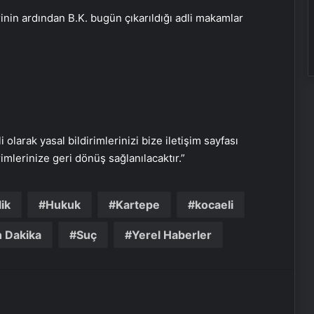
nin ardından B.K. bugün çıkarıldığı adli makamlar
Ukrayna’dan son dakika açıklaması:
Putin yoksa kesinlikle müzakereler
de olmaz
Yusuf Dikeç NATO’ya Türkiye’yi
tanıttı
i olarak yasal bildirimlerinizi bize iletişim sayfası
rimlerinize geri dönüş sağlanılacaktır.”
SON DAKİKA | ABD’den Türkiye’ye
füze satışına onay!
ik
Hukuk
Kartepe
kocaeli
 Dakika
Suç
Yerel Haberler
Türkiye’den Libya’ya seyahat uyarısı
Pezeşkiyan’dan ABD Başkanı
Trump’ın tehditlerine yanıt