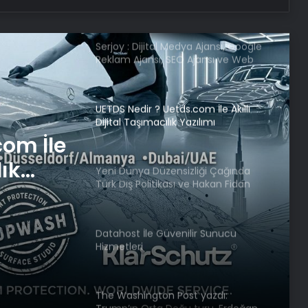
Serjoy : Dijital Medya Ajansı, Google
Reklam Ajansı, SEO Ajansı ve Web
Tasarım Ajansı
UETDS Nedir ? Uetds.com İle Akıllı
Dijital Taşımacılık Yazılımı
com İle
lık
Yeni Dünya Düzensizliği Çağında
Türk Dış Politikası ve Hakan Fidan
Faktörü
Datahost İle Güvenilir Sunucu
Hizmetleri
The Washington Post yazdı: