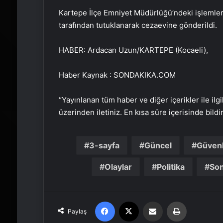
Kartepe İlçe Emniyet Müdürlüğü’ndeki işlemleri
tarafından tutuklanarak cezaevine gönderildi.
HABER: Ardacan Uzun/KARTEPE (Kocaeli),
Haber Kaynak : SONDAKIKA.COM
“Yayınlanan tüm haber ve diğer içerikler ile ilgil
üzerinden iletiniz. En kısa süre içerisinde bildi
3-sayfa
Güncel
Güvenl
Olaylar
Politika
Son
Facebook
X
Email'den paylaş
Yaz
Paylaş