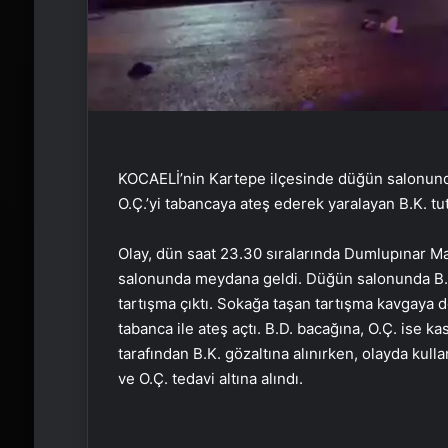
KOCAELİ’nin Kartepe ilçesinde düğün salonund
O.Ç.’yi tabancaya ateş ederek yaralayan B.K. tu
Olay, dün saat 23.30 sıralarında Dumlupınar Ma
salonunda meydana geldi. Düğün salonunda B.K.
tartışma çıktı. Sokağa taşan tartışma kavgaya
tabanca ile ateş açtı. B.D. bacağına, O.Ç. ise ka
tarafından B.K. gözaltına alınırken, olayda kulla
ve O.Ç. tedavi altına alındı.