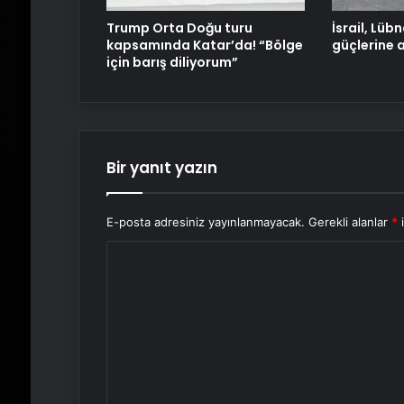
Trump Orta Doğu turu
İsrail, Lüb
kapsamında Katar’da! “Bölge
güçlerine 
için barış diliyorum”
Bir yanıt yazın
E-posta adresiniz yayınlanmayacak.
Gerekli alanlar
*
i
Y
o
r
u
m
*