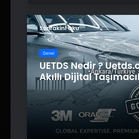
Sonrakini Oku
Genel
UETDS Nedir ? Uetds.
Akıllı Dijital Taşımacı
Yazılımı