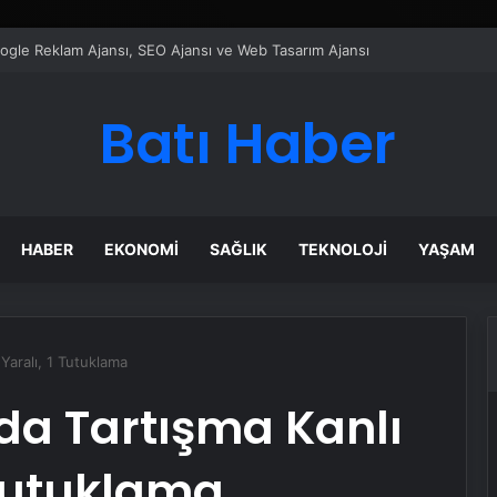
ı Dijital Taşımacılık Yazılımı
Batı Haber
HABER
EKONOMI
SAĞLIK
TEKNOLOJI
YAŞAM
Yaralı, 1 Tutuklama
a Tartışma Kanlı
1 Tutuklama