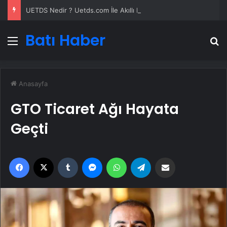
UETDS Nedir ? Uetds.com İle Akıllı Dijital Taşımacılık Yazılımı
Batı Haber
Menü
A
Anasayfa
GTO Ticaret Ağı Hayata
Geçti
Facebook
X
Tumblr
Messenger
WhatsApp
Telegram
Email'den paylaş