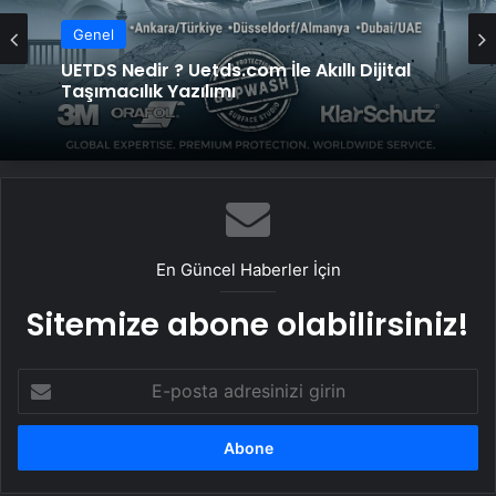
Genel
UETDS Nedir ? Uetds.com İle Akıllı Dijital
Taşımacılık Yazılımı
En Güncel Haberler İçin
Sitemize abone olabilirsiniz!
E-
posta
adresinizi
girin