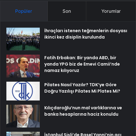
Popüler
Son
Yorumlar
İhraçları istenen teğmenlerin dosyası
ikinci kez disiplin kurulunda
Fatih Erbakan: Bir yanda ABD, bir
yanda YPG biz de Emevi Camii’nde
namaz kılıyoruz
Pilates Nasıl Yazılır? TDK’ye Göre
Doğru Yazılışı Pilates Mi Plates Mi?
Kılıçdaroğlu’nun mal varlıklarına ve
banka hesaplarına haciz konuldu
İstanbul Şişli’de Rasel Yanni’nin acı