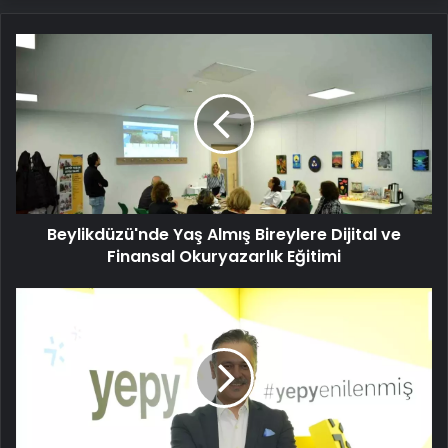
Beylikdüzü'nde
Yaş
Almış
Bireylere
Dijital
ve
Finansal
Okuryazarlık
Eğitimi
Beylikdüzü'nde Yaş Almış Bireylere Dijital ve
Finansal Okuryazarlık Eğitimi
Hakan
Orhun
Yepy
Genel
Müdürü
Oldu