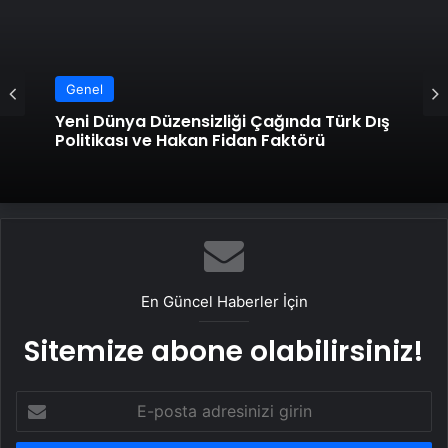
Genel
Yeni Dünya Düzensizliği Çağında Türk Dış
Politikası ve Hakan Fidan Faktörü
En Güncel Haberler İçin
Sitemize abone olabilirsiniz!
E-
posta
adresinizi