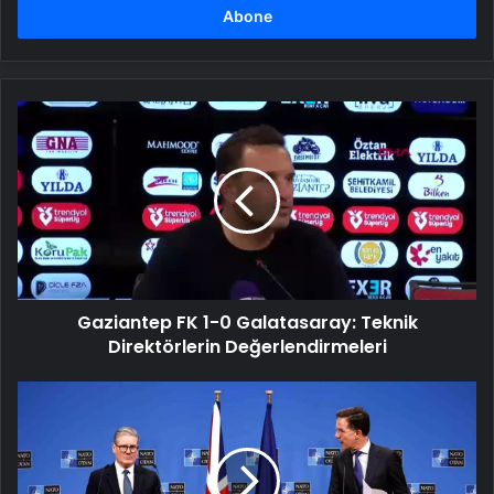
girin
Gaziantep
FK
1-
0
Galatasaray:
Teknik
Direktörlerin
Değerlendirmeleri
Gaziantep FK 1-0 Galatasaray: Teknik
Direktörlerin Değerlendirmeleri
Rutte:
NATO'nun
caydırıcılığı
etkilenmeyecek