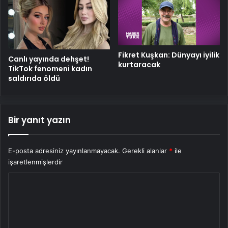
Fikret Kuşkan: Dünyayı iyilik
Canlı yayında dehşet!
kurtaracak
TikTok fenomeni kadın
saldırıda öldü
Bir yanıt yazın
E-posta adresiniz yayınlanmayacak.
Gerekli alanlar
*
ile
işaretlenmişlerdir
Y
o
r
u