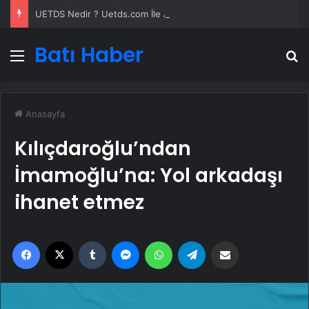
UETDS Nedir ? Uetds.com İle Akıllı Dijital Taşımacılık Yazılımı
Batı Haber
Menü
A
Anasayfa
Kılıçdaroğlu’ndan
İmamoğlu’na: Yol arkadaşı
ihanet etmez
Facebook
X
Tumblr
Messenger
WhatsApp
Telegram
Email'den paylaş