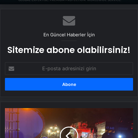
En Güncel Haberler İçin
Sitemize abone olabilirsiniz!
E-
posta
adresinizi
girin
Çanakkale'de
otluk
yangını
kontrol
altına