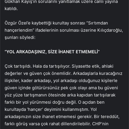
Gökhan Kayış’ın sorularını yanıtlamak üzere canlı yayına
katıldı.
Özgür Özel’e kaybettiği kurultay sonrası “Sırtımdan
hançerlendim” ifadelerinin sorulması üzerine Kılıçdaroğlu,
şunları söyledi:
“YOL ARKADAŞINIZ, SİZE İHANET ETMEMELİ”
Çok tartışıldı. Hala da tartışılıyor. Siyasette etik, ahlaki
değerler ve güven çok önemlidir. Arkadaşlarla kuracağınız
ilişkiler, kader arkadaşı, yol arkadaşı olduğunuz kişilerle
güven içinde götürürsünüz pek çok olayı ama bu güveni
yüz yüze tartışmanın ötesinde arka kapıdan tartışılarak
farklı bir yol yürünmesi doğru değil. O açıdan ben
kurultayda ‘hançer’ deyimini kullanmıştım. Yol
arkadaşınızın size ihanet etmemesi gerekir. Bir tereddüt,
farklı görüş varsa çok rahat dillendirilebilir. CHP’nin