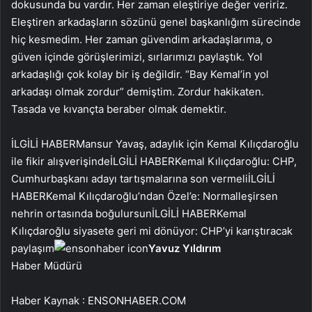
dokusunda bu vardır. Her zaman eleştiriye değer veririz.
Eleştiren arkadaşların sözünü genel başkanlığım sürecinde
hiç kesmedim. Her zaman güvendim arkadaşlarıma, o
güven içinde görüşlerimizi, sırlarımızı paylaştık. Yol
arkadaşlığı çok kolay bir iş değildir. “Bay Kemal’in yol
arkadaşı olmak zordur” demiştim. Zordur hakikaten.
Tasada ve kıvançta beraber olmak demektir.
İLGİLİ HABER
Mansur Yavaş, adaylık için Kemal Kılıçdaroğlu
ile fikir alışverişinde
İLGİLİ HABER
Kemal Kılıçdaroğlu: CHP,
Cumhurbaşkanı adayı tartışmalarına son vermeli
İLGİLİ
HABER
Kemal Kılıçdaroğlu’ndan Özel’e: Normalleşirsen
nehrin ortasında boğulursun
İLGİLİ HABER
Kemal
Kılıçdaroğlu siyasete geri mi dönüyor: CHP’yi karıştıracak
paylaşım
Yavuz Yıldırım
Haber Müdürü
Haber Kaynak : ENSONHABER.COM