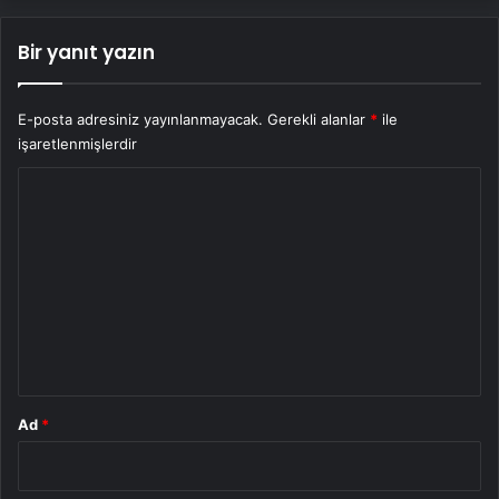
Bir yanıt yazın
E-posta adresiniz yayınlanmayacak.
Gerekli alanlar
*
ile
işaretlenmişlerdir
Y
o
r
u
m
*
Ad
*