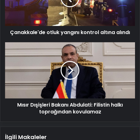
alındı
Çanakkale'de otluk yangını kontrol altına alındı
Mısır
Dışişleri
Bakanı
Abdulati:
Filistin
halkı
toprağından
kovulamaz
Mısır Dışişleri Bakanı Abdulati: Filistin halkı
toprağından kovulamaz
İlgili Makaleler