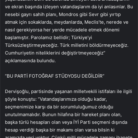
ve ekran başında izleyen vatandaşlarım da iyi anlasınlar. Bu
nesebi gayrı sahih planı, Mondros gibi Sevr gibi yırtıp
atmak için sokaklarda, meydanlarda, Meclis’te, nerede ve
nasıl gerekiyorsa her yerde mücadele etmek dönemi
başlamıştır. Parolamız bellidir; Türkiye’yi
Türksüzleştirmeyeceğiz. Türk milletini böldürmeyeceğiz.
Cumhuriyetin niteliklerini değiştirtmeyeceğiz”
açıklamasında bulundu.
“BU PARTİ FOTOĞRAF STÜDYOSU DEĞİLDİR”
Dervişoğlu, partisinde yaşanan milletvekili istifaları ile ilgili
şöyle konuştu: “Vatandaşlarımıza olduğu kadar,
seçmenimize karşı da bir sorumluluğumuz olduğu
unutulmamalıdır. Bunun hilafına bir hareket planı olan,
başka türlü hesapları olan veya İYİ Parti seçmeni dışında
hesap verdiği başka bir makamı olan varsa bilsin ki
aramızda yeri yoktur. Çünkü milli mücadele zamanı ihanete