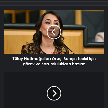
Tülay
Hatimoğulları
Oruç:
Barışın
tesisi
için
görev
ve
sorumluluklara
Tülay Hatimoğulları Oruç: Barışın tesisi için
hazırız
görev ve sorumluluklara hazırız
Özel
"iktidar
olurlarsa"
ne
yapacağını
açıkladı