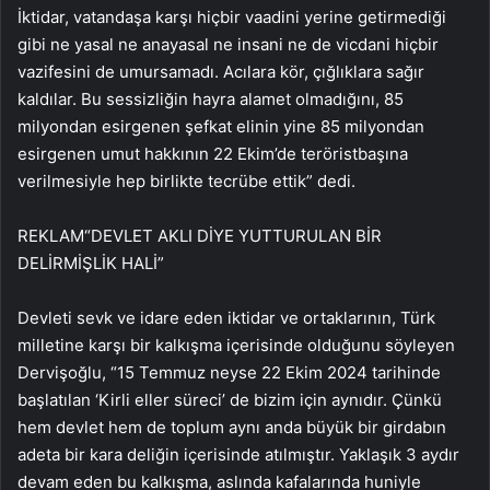
İktidar, vatandaşa karşı hiçbir vaadini yerine getirmediği
gibi ne yasal ne anayasal ne insani ne de vicdani hiçbir
vazifesini de umursamadı. Acılara kör, çığlıklara sağır
kaldılar. Bu sessizliğin hayra alamet olmadığını, 85
milyondan esirgenen şefkat elinin yine 85 milyondan
esirgenen umut hakkının 22 Ekim’de teröristbaşına
verilmesiyle hep birlikte tecrübe ettik” dedi.
REKLAM
“DEVLET AKLI DİYE YUTTURULAN BİR
DELİRMİŞLİK HALİ”
Devleti sevk ve idare eden iktidar ve ortaklarının, Türk
milletine karşı bir kalkışma içerisinde olduğunu söyleyen
Dervişoğlu, “15 Temmuz neyse 22 Ekim 2024 tarihinde
başlatılan ‘Kirli eller süreci’ de bizim için aynıdır. Çünkü
hem devlet hem de toplum aynı anda büyük bir girdabın
adeta bir kara deliğin içerisinde atılmıştır. Yaklaşık 3 aydır
devam eden bu kalkışma, aslında kafalarında huniyle