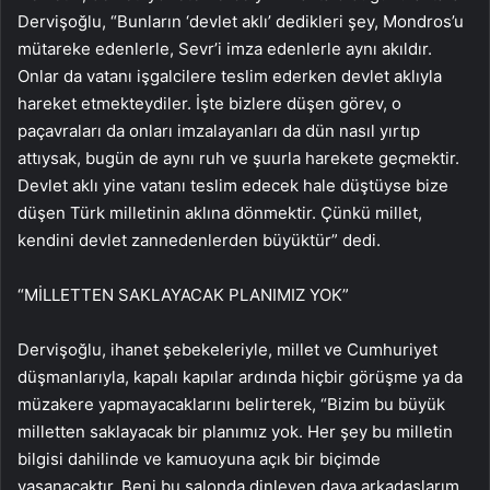
Dervişoğlu, “Bunların ‘devlet aklı’ dedikleri şey, Mondros’u
mütareke edenlerle, Sevr’i imza edenlerle aynı akıldır.
Onlar da vatanı işgalcilere teslim ederken devlet aklıyla
hareket etmekteydiler. İşte bizlere düşen görev, o
paçavraları da onları imzalayanları da dün nasıl yırtıp
attıysak, bugün de aynı ruh ve şuurla harekete geçmektir.
Devlet aklı yine vatanı teslim edecek hale düştüyse bize
düşen Türk milletinin aklına dönmektir. Çünkü millet,
kendini devlet zannedenlerden büyüktür” dedi.
“MİLLETTEN SAKLAYACAK PLANIMIZ YOK”
Dervişoğlu, ihanet şebekeleriyle, millet ve Cumhuriyet
düşmanlarıyla, kapalı kapılar ardında hiçbir görüşme ya da
müzakere yapmayacaklarını belirterek, “Bizim bu büyük
milletten saklayacak bir planımız yok. Her şey bu milletin
bilgisi dahilinde ve kamuoyuna açık bir biçimde
yaşanacaktır. Beni bu salonda dinleyen dava arkadaşlarım