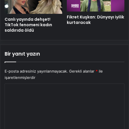
Fikret Kuşkan: Dünyayı iyilik
Canlı yayında dehşet!
kurtaracak
TikTok fenomeni kadın
saldırıda öldü
Bir yanıt yazın
E-posta adresiniz yayınlanmayacak.
Gerekli alanlar
*
ile
işaretlenmişlerdir
Y
o
r
u
m