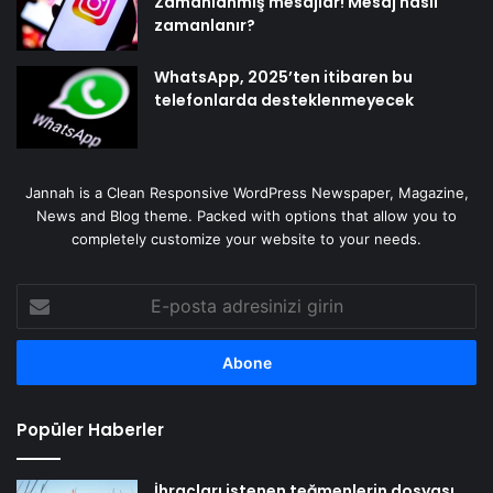
Zamanlanmış mesajlar! Mesaj nasıl
zamanlanır?
WhatsApp, 2025’ten itibaren bu
telefonlarda desteklenmeyecek
Jannah is a Clean Responsive WordPress Newspaper, Magazine,
News and Blog theme. Packed with options that allow you to
completely customize your website to your needs.
E-
posta
adresinizi
girin
Popüler Haberler
İhraçları istenen teğmenlerin dosyası