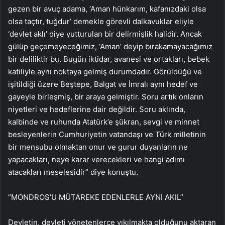
gezen bir avuç adama, ‘Aman hünkarım, kafanızdaki olsa
olsa taçtır, tuğdur’ demekle görevli dalkavuklar eliyle
‘devlet aklı’ diye yutturulan bir delirmişlik halidir. Ancak
gülüp geçemeyeceğimiz, ‘Aman’ deyip bırakamayacağımız
bir deliliktir bu. Bugün iktidar, avanesi ve ortakları, bebek
katiliyle aynı noktaya gelmiş durumdadır. Görüldüğü ve
işitildiği üzere Beştepe, Balgat ve İmralı aynı hedef ve
gayeyle birleşmiş, bir araya gelmiştir. Soru artık onların
niyetleri ve hedeflerine dair değildir. Soru aklında,
kalbinde ve ruhunda Atatürk’e şükran, sevgi ve minnet
besleyenlerin Cumhuriyetin vatandaşı ve Türk milletinin
bir mensubu olmaktan onur ve gurur duyanların ne
yapacakları, neye karar verecekleri ve hangi adımı
atacakları meselesidir” diye konuştu.
“MONDROS’U MÜTAREKE EDENLERLE AYNI AKIL”
Devletin, devleti yönetenlerce yıkılmakta olduğunu aktaran