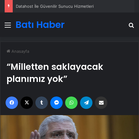
Datahost İle Güvenilir Sunucu Hizmetleri
Batı Haber
Menü
A
Anasayfa
“Milletten saklayacak
planımız yok”
Facebook
X
Tumblr
Messenger
WhatsApp
Telegram
Email'den paylaş