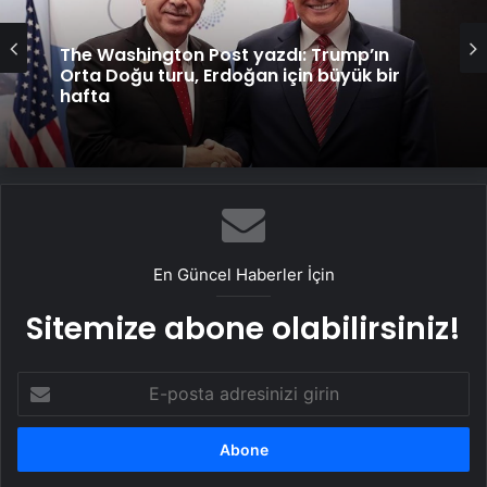
The Washington Post yazdı: Trump’ın
Orta Doğu turu, Erdoğan için büyük bir
hafta
En Güncel Haberler İçin
Sitemize abone olabilirsiniz!
E-
posta
adresinizi
girin