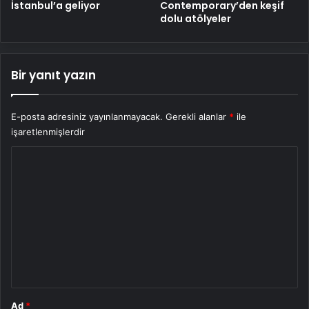
İstanbul’a geliyor
Contemporary’den keşif
dolu atölyeler
Bir yanıt yazın
E-posta adresiniz yayınlanmayacak.
Gerekli alanlar
*
ile
işaretlenmişlerdir
Y
o
r
u
m
*
Ad
*