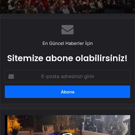
En Güncel Haberler İçin
Sitemize abone olabilirsiniz!
E-
posta
adresinizi
girin
Adam
kaçırıp
para