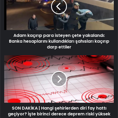
isteyen
çete
yakalandı:
Banka
hesaplarını
kullandıkları
Adam kaçırıp para isteyen çete yakalandı:
şahısları
kaçırıp
Banka hesaplarını kullandıkları şahısları kaçırıp
darp
darp ettiler
ettiler
SON
DAKİKA
|
Hangi
şehirlerden
diri
fay
hattı
geçiyor?
SON DAKİKA | Hangi şehirlerden diri fay hattı
İşte
birinci
geçiyor? İşte birinci derece deprem riski yüksek