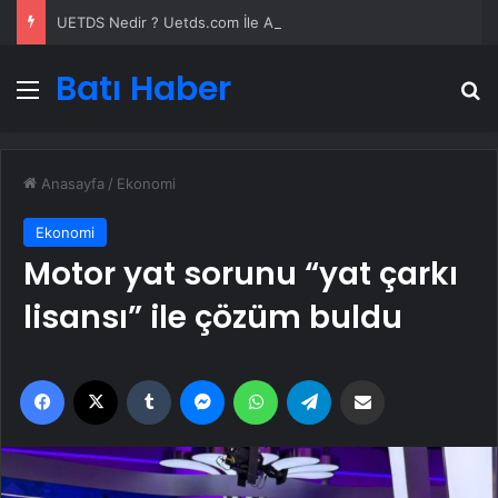
UETDS Nedir ? Uetds.com İle Akıllı Dijital Taşımacılık Yazılımı
Batı Haber
Menü
A
Anasayfa
/
Ekonomi
Ekonomi
Motor yat sorunu “yat çarkı
lisansı” ile çözüm buldu
Facebook
X
Tumblr
Messenger
WhatsApp
Telegram
Email'den paylaş