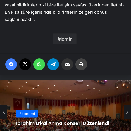
yasal bildirimlerinizi bize iletişim sayfası üzerinden iletiniz.
En kısa süre içerisinde bildirimlerinize geri dönüş
sağlanılacaktır.”
izmir
Facebook
X
WhatsApp
Telegram
Email'den paylaş
Yaz
Ekonomi
İbrahim Erkal Anma Konseri Düzenlendi