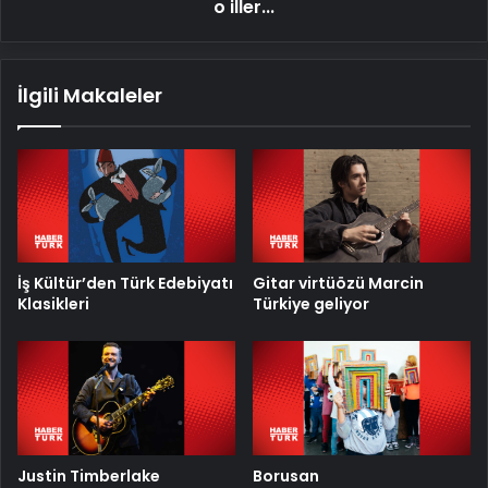
derece
o iller...
deprem
riski
yüksek
İlgili Makaleler
o
iller...
İş Kültür’den Türk Edebiyatı
Gitar virtüözü Marcin
Klasikleri
Türkiye geliyor
Justin Timberlake
Borusan