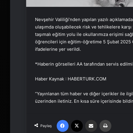
Nevşehir Valiliği’nden yapılan yazılı açıklamad
ulaşımda oluşabilecek risk ve tehlikelere karş
taşımalı eğitim yolu ile okullarımıza erişimi sa
öğrencileri için eğitim-öğretime 5 Şubat 2025 
ifadelerine yer verildi.
*Haberin görselleri AA tarafından servis edilmiş
Haber Kaynak : HABERTURK.COM
“Yayınlanan tüm haber ve diğer içerikler ile ilgil
üzerinden iletiniz. En kısa süre içerisinde bildi
Facebook
X
Email'den paylaş
Yaz
Paylaş