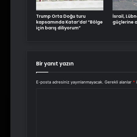
Trump Orta Doğu turu
İsrail, Lüb
kapsamında Katar’da! “Bölge
güçlerine 
için barış diliyorum”
Bir yanıt yazın
E-posta adresiniz yayınlanmayacak.
Gerekli alanlar
*
i
Y
o
r
u
m