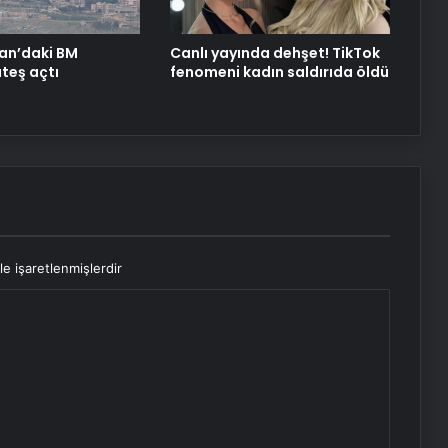
için büyük bir hafta
nan’daki BM
Canlı yayında dehşet! TikTok
ateş açtı
fenomeni kadın saldırıda öldü
le işaretlenmişlerdir