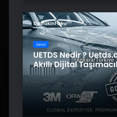
Sonrakini Oku
Genel
UETDS Nedir ? Uetds.
Akıllı Dijital Taşımacı
Yazılımı