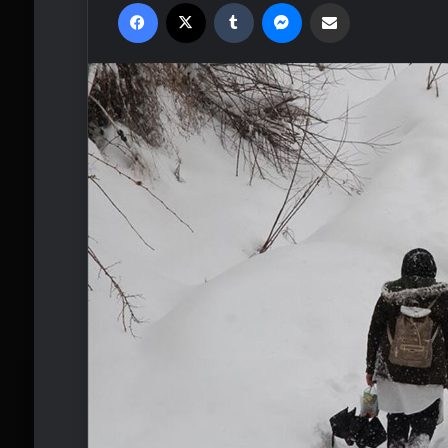
Facebook
X
Tumblr
Messenger
Email'den paylaş