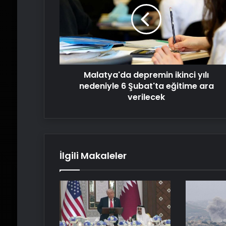
yılı
nedeniyle
6
Şubat'ta
eğitime
ara
Malatya'da depremin ikinci yılı
verilecek
nedeniyle 6 Şubat'ta eğitime ara
verilecek
İlgili Makaleler