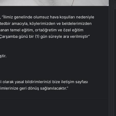
a, “İlimiz genelinde olumsuz hava koşulları nedeniyle
Ukrayna’dan son dakika açıklaması:
ı tedbir amacıyla, köylerimizden ve beldelerimizden
Putin yoksa kesinlikle müzakereler
ğlanan temel eğitim, ortaöğretim ve özel eğitim
de olmaz
Çarşamba günü bir (1) gün süreyle ara verilmiştir”
Yusuf Dikeç NATO’ya Türkiye’yi
tanıttı
tir.
SON DAKİKA | ABD’den Türkiye’ye
füze satışına onay!
i olarak yasal bildirimlerinizi bize iletişim sayfası
rimlerinize geri dönüş sağlanılacaktır.”
Türkiye’den Libya’ya seyahat uyarısı
Pezeşkiyan’dan ABD Başkanı
Trump’ın tehditlerine yanıt