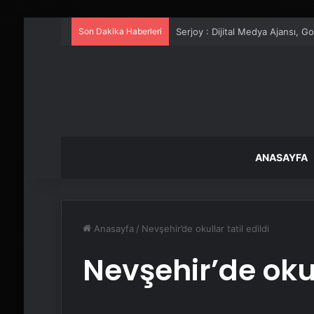
Son Dakika Haberleri
UETDS Nedir ? Uetds.com İle Akıll
ANASAYFA
Anasayfa
/
Nevşehir’de okullar tatil edildi
Nevşehir’de okull