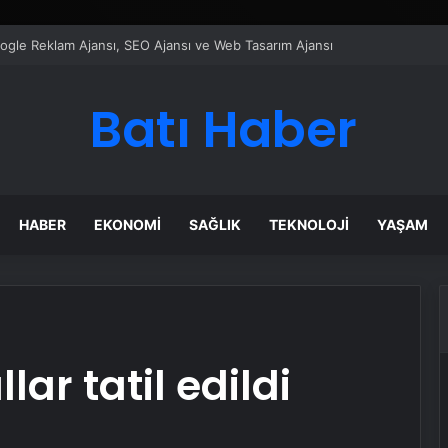
ı Dijital Taşımacılık Yazılımı
Batı Haber
HABER
EKONOMI
SAĞLIK
TEKNOLOJI
YAŞAM
ar tatil edildi