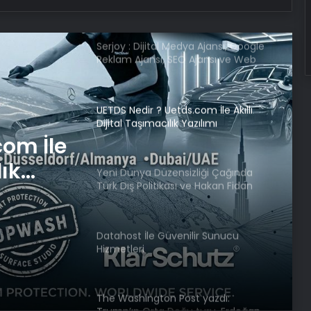
Serjoy : Dijital Medya Ajansı, Google
Reklam Ajansı, SEO Ajansı ve Web
Tasarım Ajansı
UETDS Nedir ? Uetds.com İle Akıllı
Dijital Taşımacılık Yazılımı
com İle
lık
Yeni Dünya Düzensizliği Çağında
Türk Dış Politikası ve Hakan Fidan
Faktörü
Datahost İle Güvenilir Sunucu
Hizmetleri
The Washington Post yazdı: