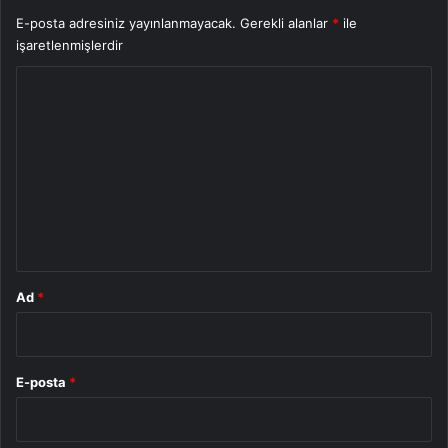
E-posta adresiniz yayınlanmayacak.
Gerekli alanlar
*
ile
işaretlenmişlerdir
Y
o
r
u
m
*
Ad
*
E-posta
*