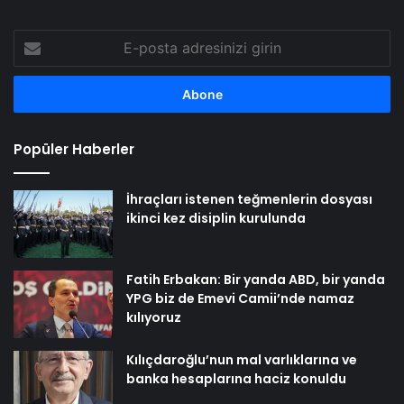
E-
posta
adresinizi
girin
Popüler Haberler
İhraçları istenen teğmenlerin dosyası
ikinci kez disiplin kurulunda
Fatih Erbakan: Bir yanda ABD, bir yanda
YPG biz de Emevi Camii’nde namaz
kılıyoruz
Kılıçdaroğlu’nun mal varlıklarına ve
banka hesaplarına haciz konuldu