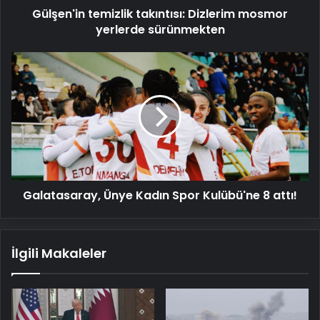
Gülşen'in temizlik takıntısı: Dizlerim mosmor
yerlerde sürünmekten
Galatasaray,
Ünye
Kadın
Spor
Kulübü'ne
8
attı!
Galatasaray, Ünye Kadın Spor Kulübü'ne 8 attı!
İlgili Makaleler