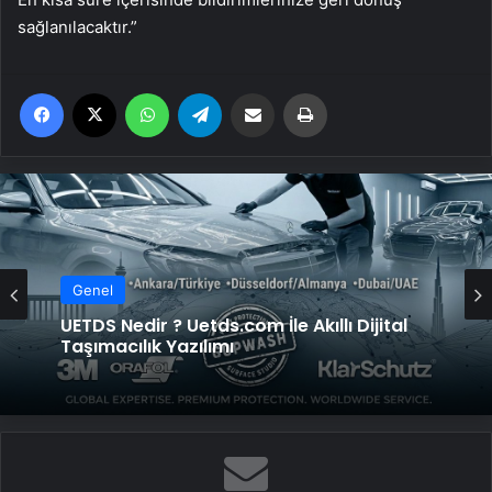
sağlanılacaktır.”
Facebook
X
WhatsApp
Telegram
Email'den paylaş
Yaz
Genel
UETDS Nedir ? Uetds.com İle Akıllı Dijital
Taşımacılık Yazılımı