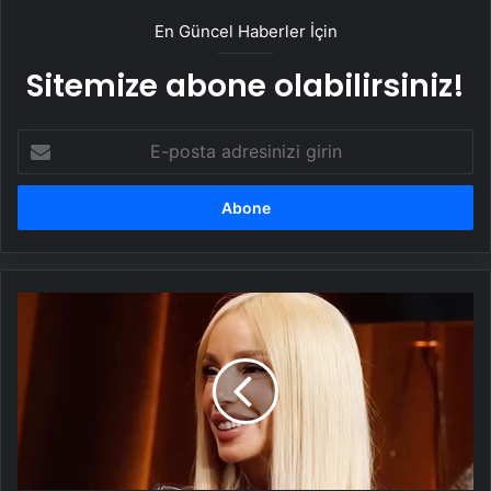
En Güncel Haberler İçin
Sitemize abone olabilirsiniz!
E-
posta
adresinizi
girin
Gülşen'in
temizlik
takıntısı:
Dizlerim
mosmor
yerlerde
sürünmekten