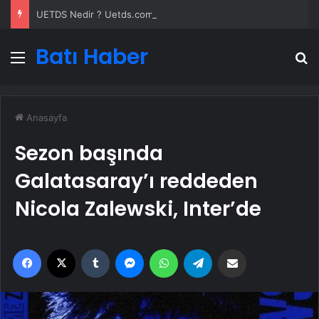
UETDS Nedir ? Uetds.com İle Akıllı Dijital Taşımacılık Yazılımı
Batı Haber
Menü
A
Anasayfa
Sezon başında
Galatasaray’ı reddeden
Nicola Zalewski, Inter’de
Facebook
X
Tumblr
Messenger
WhatsApp
Telegram
Email'den paylaş