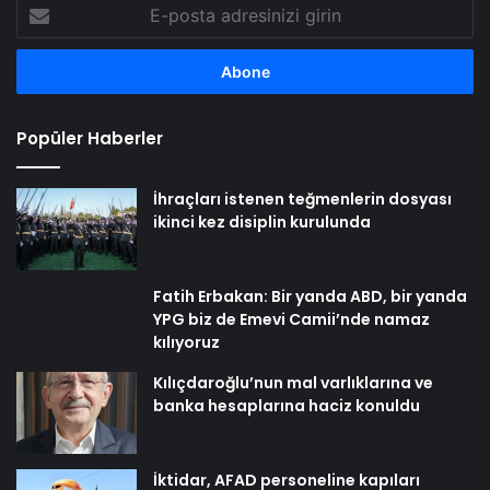
E-
posta
adresinizi
girin
Popüler Haberler
İhraçları istenen teğmenlerin dosyası
ikinci kez disiplin kurulunda
Fatih Erbakan: Bir yanda ABD, bir yanda
YPG biz de Emevi Camii’nde namaz
kılıyoruz
Kılıçdaroğlu’nun mal varlıklarına ve
banka hesaplarına haciz konuldu
İktidar, AFAD personeline kapıları