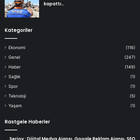
kapattı…
Kategoriler
Ekonomi
(116)
Genel
(247)
Haber
(149)
Sağlık
(1)
Spor
(1)
Teknoloji
(5)
Yaşam
(1)
Rastgele Haberler
Serjoy : Dijital Medya Ajansı, Google Reklam Ajansı, SEO