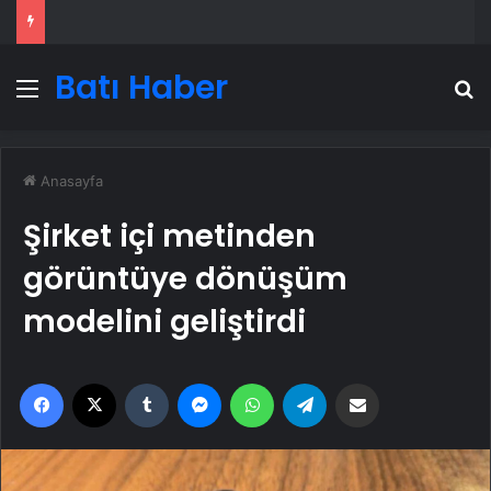
Batı Haber
Menü
A
Anasayfa
Şirket içi metinden
görüntüye dönüşüm
modelini geliştirdi
Facebook
X
Tumblr
Messenger
WhatsApp
Telegram
Email'den paylaş