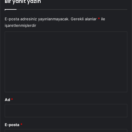
Bir yanıt yazın
E-posta adresiniz yayınlanmayacak.
Gerekli alanlar
*
ile
işaretlenmişlerdir
Y
o
r
u
m
*
Ad
*
E-posta
*