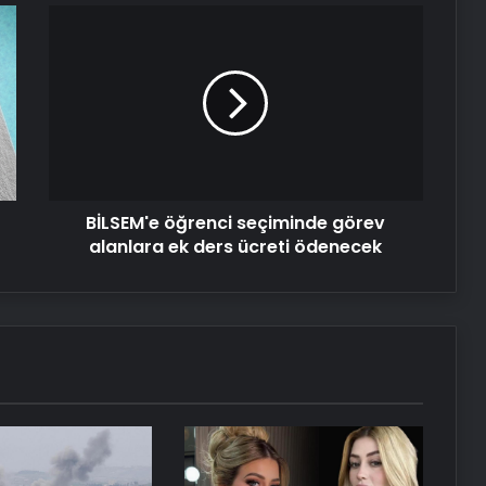
BİLSEM'e
Pezeşkiyan’dan ABD Başkanı
öğrenci
Trump’ın tehditlerine yanıt
seçiminde
görev
alanlara
Serjoy : Dijital Medya Ajansı, Google
ek
Reklam Ajansı, SEO Ajansı ve Web
ders
Tasarım Ajansı
ücreti
ödenecek
BİLSEM'e öğrenci seçiminde görev
UETDS Nedir ? Uetds.com İle Akıllı
Dijital Taşımacılık Yazılımı
alanlara ek ders ücreti ödenecek
Yeni Dünya Düzensizliği Çağında
Türk Dış Politikası ve Hakan Fidan
Faktörü
Datahost İle Güvenilir Sunucu
Hizmetleri