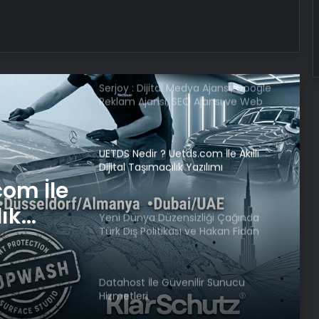
Pezeşkiyan’dan ABD Başkanı
Trump’ın tehditlerine yanıt
Serjoy : Dijital Medya Ajansı, Google
Reklam Ajansı, SEO Ajansı ve Web
Tasarım Ajansı
UETDS Nedir ? Uetds.com İle Akıllı
Dijital Taşımacılık Yazılımı
com İle
lık
Yeni Dünya Düzensizliği Çağında
Türk Dış Politikası ve Hakan Fidan
Faktörü
Datahost İle Güvenilir Sunucu
Hizmetleri