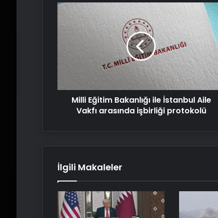
Milli
Eğitim
Bakanlığı
ile
İstanbul
Aile
Vakfı
arasında
işbirliği
Milli Eğitim Bakanlığı ile İstanbul Aile
protokolü
Vakfı arasında işbirliği protokolü
İlgili Makaleler