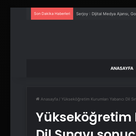
Son Dakika Haberleri
UETDS Nedir ? Uetds.com İle Akıll
ANASAYFA
Anasayfa
/
Yükseköğretim Kurumları Yabancı Dil Sın
Yükseköğretim 
Dil Sınavı sonuç