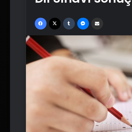
Facebook
X
Tumblr
Messenger
Email'den paylaş