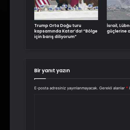
Trump Orta Doğu turu
İsrail, Lüb
kapsamında Katar’da! “Bölge
güçlerine 
için barış diliyorum”
Bir yanıt yazın
E-posta adresiniz yayınlanmayacak.
Gerekli alanlar
*
i
Y
o
r
u