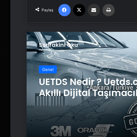
Facebook
X
Email'den paylaş
Yaz
Paylaş
Sonrakini Oku
Genel
UETDS Nedir ? Uetds.
Akıllı Dijital Taşımacı
Yazılımı