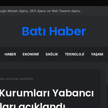
ı Dijital Taşımacılık Yazılımı
Batı Haber
HABER
EKONOMI
SAĞLIK
TEKNOLOJI
YAŞAM
avı sonuçları açıklandı
Kurumları Yabancı
ları açıklandı