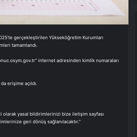
025’te gerçekleştirilen Yükseköğretim Kurumları
Ukrayna’dan son dakika açıklaması:
emleri tamamlandı.
Putin yoksa kesinlikle müzakereler
de olmaz
onuc.osym.gov.tr” internet adresinden kimlik numaraları
Yusuf Dikeç NATO’ya Türkiye’yi
tanıttı
 da erişime açıldı.
SON DAKİKA | ABD’den Türkiye’ye
füze satışına onay!
i olarak yasal bildirimlerinizi bize iletişim sayfası
rimlerinize geri dönüş sağlanılacaktır.”
Türkiye’den Libya’ya seyahat uyarısı