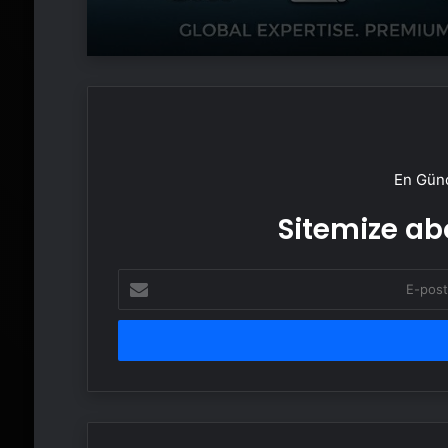
En Günc
Sitemize abo
E-
posta
adresinizi
girin