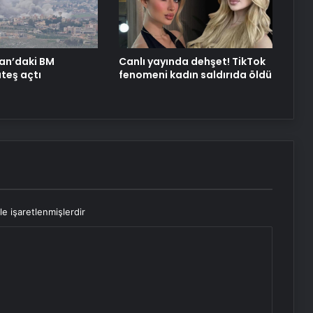
The Washington Post yazdı:
Trump’ın Orta Doğu turu, Erdoğan
için büyük bir hafta
nan’daki BM
Canlı yayında dehşet! TikTok
ateş açtı
fenomeni kadın saldırıda öldü
le işaretlenmişlerdir