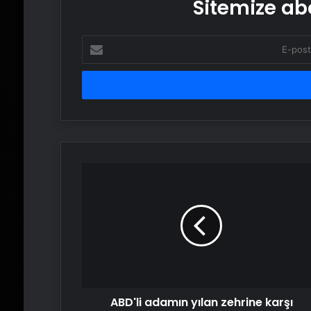
Sitemize abo
E-
posta
adresinizi
girin
ABD'li
adamın
yılan
zehrine
karşı
bağışıklık
kazanma
deneyimi,
yeni
ABD'li adamın yılan zehrine karşı
panzehir