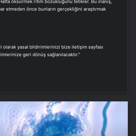
atta öksürmek ritim bozukluğunu tetikler. Bu inanış,
tibar etmeden önce bunların gerçekliğini araştırmak
Avrupa ve Asya tehlikede! Ölümcül
mantar hastalığı küresel ısınma ile
i olarak yasal bildirimlerinizi bize iletişim sayfası
yayılıyor
rimlerinize geri dönüş sağlanılacaktır.”
Her sabah yorgun uyanıyorsanız
dikkat, sebebi işiniz olabilir
Sağ üst karın ağrısını asla hafife
almayın
Astım hastalarının en çok yaptığı 5
hata