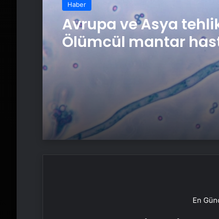
Haber
Avrupa ve Asya tehli
Ölümcül mantar hast
küresel ısınma ile yay
En Günc