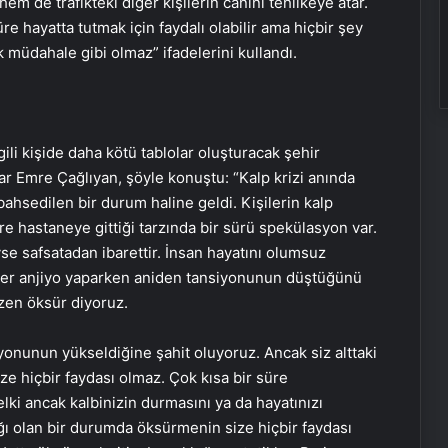
m de trafikteki diğer kişilerin canını tehlikeye atar.
üre hayatta tutmak için faydalı olabilir ama hiçbir şey
 müdahale gibi olmaz” ifadelerini kullandı.
ili kişide daha kötü tablolar oluşturacak şehir
r Emre Çağlıyan, şöyle konuştu: “Kalp krizi anında
hsedilen bir durum haline geldi. Kişilerin kalp
 hastaneye gittiği tarzında bir sürü spekülasyon var.
e safsatadan ibarettir. İnsan hayatını olumsuz
mler anjiyo yaparken aniden tansiyonunun düştüğünü
zen öksür diyoruz.
yonunun yükseldiğine şahit oluyoruz. Ancak siz alttaki
ze hiçbir faydası olmaz. Çok kısa bir süre
ki ancak kalbinizin durmasını ya da hayatınızı
ğı olan bir durumda öksürmenin size hiçbir faydası