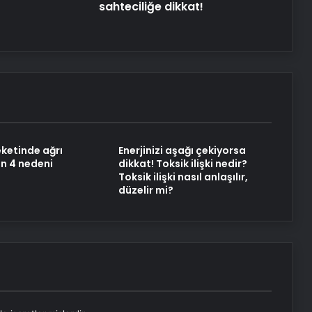
sahteciliğe dikkat!
ketinde ağrı
Enerjinizi aşağı çekiyorsa
n 4 nedeni
dikkat! Toksik ilişki nedir?
Toksik ilişki nasıl anlaşılır,
düzelir mi?