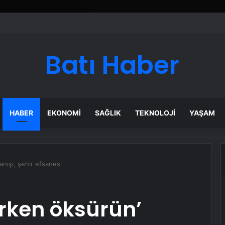
Batı Haber
HABER
EKONOMI
SAĞLIK
TEKNOLOJI
YAŞAM
nanışı, şehir efsanesi
rirken öksürün’