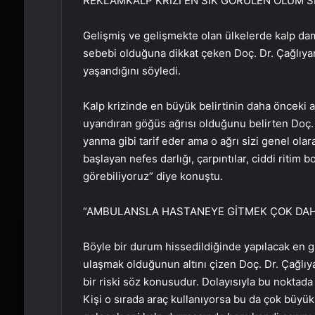
REKLAM
KALP KRİZİ EN SIK GÖRÜLEN ÖLÜM S
Gelişmiş ve gelişmekte olan ülkelerde kalp dama
sebebi olduğuna dikkat çeken Doç. Dr. Çağlıyan
yaşandığını söyledi.
Kalp krizinde en büyük belirtinin daha önceki a
uyandıran göğüs ağrısı olduğunu belirten Doç. D
yanma gibi tarif eder ama o ağrı sizi genel ola
başlayan nefes darlığı, çarpıntılar, ciddi ritim 
görebiliyoruz” diye konuştu.
“AMBULANSLA HASTANEYE GİTMEK ÇOK DAH
Böyle bir durum hissedildiğinde yapılacak en 
ulaşmak olduğunun altını çizen Doç. Dr. Çağlıy
bir riski söz konusudur. Dolayısıyla bu noktad
Kişi o sırada araç kullanıyorsa bu da çok büyük