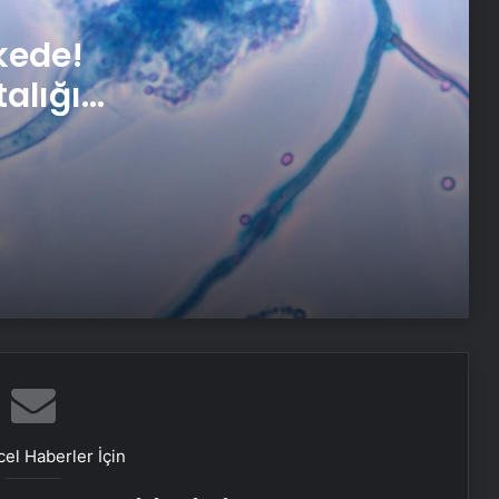
Mevsimsel alerji mi, sinüzit mi? Farkı
kede!
göz ardı etmeyin
alığı
ılıyor
Kabuğunu limonla kaynatıp içen
yaşadı: Kolesterolden eser
kalmayacak
Türk bilim insanları Alzheimer ve
Parkinson hastalıklarının erken
teşhisinde rol alacak
Elektronik sigara tehlikesi büyüyor!
Havalar ısındı, güneş kremlerinde
sahteciliğe dikkat!
el Haberler İçin