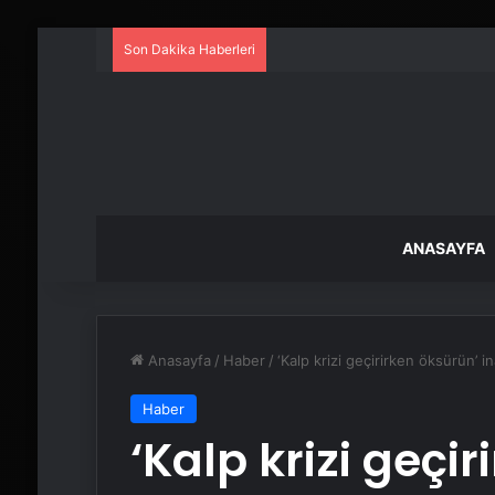
Son Dakika Haberleri
ANASAYFA
Anasayfa
/
Haber
/
‘Kalp krizi geçirirken öksürün’ i
Haber
‘Kalp krizi geçi