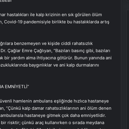
EBEBİ
r hastalıkları ile kalp krizinin en sık görülen ölüm
, Covid-19 pandemisiyle birlikte bu hastalıklarda artış
ğrılara benzemeyen ve kişide ciddi rahatsızlık
r. Çağlar Emre Çağlıyan, “Bazıları basınç gibi, bazıları
rak bir yardım alma ihtiyacına götürür. Bunun yanında ani
bozukluklarında baygınlıklar ve ani kalp durmalarını
A EMNİYETLİ”
güvenli hamlenin ambulans eşliğinde hızlıca hastaneye
an, “Çünkü kalp damar rahatsızlıklarının ani ölüm denen
a ambulansla hastaneye gitmek çok daha emniyetlidir.
 bir risktir; çünkü araç kullanırken o sırada meydana