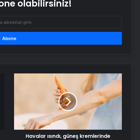
ne olabilirsiniz!
Aile hekimliklerinde ikamete dayalı
yeni uygulama başlıyor
Havalar
ısındı,
güneş
kremlerinde
sahteciliğe
dikkat!
Havalar ısındı, güneş kremlerinde