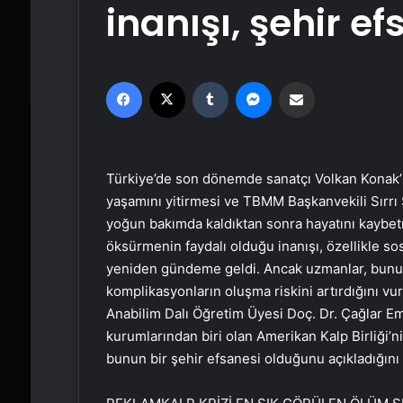
inanışı, şehir e
Facebook
X
Tumblr
Messenger
Email'den paylaş
Türkiye’de son dönemde sanatçı Volkan Konak’ı
yaşamını yitirmesi ve TBMM Başkanvekili Sırrı 
yoğun bakımda kaldıktan sonra hayatını kaybetm
öksürmenin faydalı olduğu inanışı, özellikle so
yeniden gündeme geldi. Ancak uzmanlar, bunun
komplikasyonların oluşma riskini artırdığını vur
Anabilim Dalı Öğretim Üyesi Doç. Dr. Çağlar Em
kurumlarından biri olan Amerikan Kalp Birliği’
bunun bir şehir efsanesi olduğunu açıkladığını 