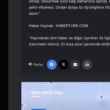
olmaz. Öksürmek sizin kalp damarınızı açmaz. H
şehir efsanesi. Ondan dolayı bu tip bilgilere i
lazım.”
Haber Kaynak : HABERTURK.COM
“Yayınlanan tüm haber ve diğer içerikler ile ilgil
üzerinden iletiniz. En kısa süre içerisinde bildi
Facebook
X
Email'den paylaş
Yaz
Paylaş
Sonrakini Oku