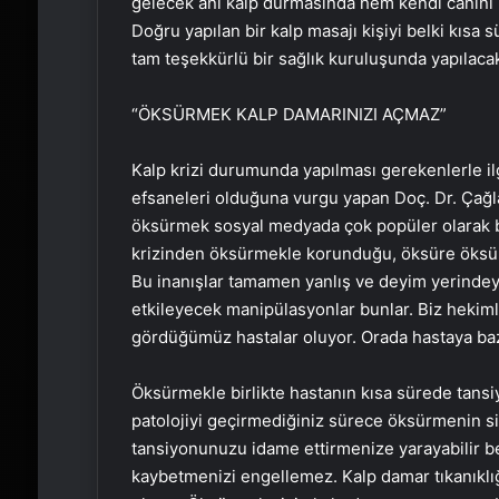
gelecek ani kalp durmasında hem kendi canını he
Doğru yapılan bir kalp masajı kişiyi belki kısa s
tam teşekkürlü bir sağlık kuruluşunda yapılacak
“ÖKSÜRMEK KALP DAMARINIZI AÇMAZ”
Kalp krizi durumunda yapılması gerekenlerle ilg
efsaneleri olduğuna vurgu yapan Doç. Dr. Çağla
öksürmek sosyal medyada çok popüler olarak ba
krizinden öksürmekle korunduğu, öksüre öksüre
Bu inanışlar tamamen yanlış ve deyim yerindeys
etkileyecek manipülasyonlar bunlar. Biz heki
gördüğümüz hastalar oluyor. Orada hastaya ba
Öksürmekle birlikte hastanın kısa sürede tansi
patolojiyi geçirmediğiniz sürece öksürmenin si
tansiyonunuzu idame ettirmenize yarayabilir bel
kaybetmenizi engellemez. Kalp damar tıkanıklı