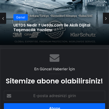
Genel
UETDS Nedir ? Uetds.com İle Akıllı Dijital
Taşımacılık Yazılımı
En Güncel Haberler İçin
Sitemize abone olabilirsiniz!
E-
posta
adresinizi
girin