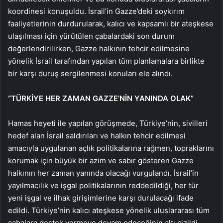
koordinesi konuşuldu. İsrail’in Gazze’deki soykırım
faaliyetlerinin durdurularak, kalıcı ve kapsamlı bir ateşkese
ulaşılması için yürütülen çabalardaki son durum
değerlendirilirken, Gazze halkının tehcir edilmesine
yönelik İsrail tarafından yapılan tüm planlamalara birlikte
bir karşı duruş sergilenmesi konuları ele alındı.
“TÜRKİYE HER ZAMAN GAZZE’NİN YANINDA OLAK”
Hamas heyeti ile yapılan görüşmede, Türkiye’nin, sivilleri
hedef alan İsrail saldırıları ve halkın tehcir edilmesi
amacıyla uygulanan açlık politikalarına rağmen, topraklarını
korumak için büyük bir azim ve sabır gösteren Gazze
halkının her zaman yanında olacağı vurgulandı. İsrail’in
yayılmacılık ve işgal politikalarının reddedildiği, her tür
yeni işgal ve ilhak girişimlerine karşı durulacağı ifade
edildi. Türkiye’nin kalıcı ateşkese yönelik uluslararası tüm
çabalara destek vermeye devam edeceğinin altı çizildi.