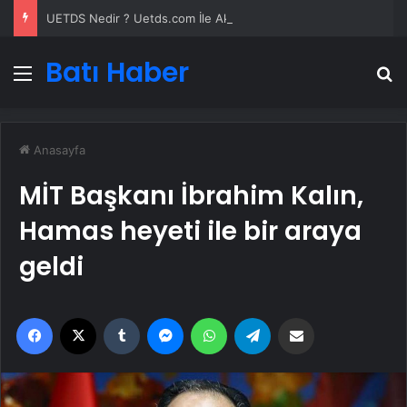
UETDS Nedir ? Uetds.com İle Akıllı Dijital Taşımacılık Yazılımı
Batı Haber
Menü
A
Anasayfa
MİT Başkanı İbrahim Kalın,
Hamas heyeti ile bir araya
geldi
Facebook
X
Tumblr
Messenger
WhatsApp
Telegram
Email'den paylaş