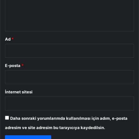
m
*
Ad
*
E-posta
*
İnternet sitesi
Daha sonraki yorumlarımda kullanılması için adım, e-posta
adresim ve site adresim bu tarayıcıya kaydedilsin.