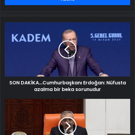
SON
DAKİKA...Cumhurbaşkanı
Erdoğan:
Nüfusta
azalma
bir
beka
sorunudur
SON DAKİKA...Cumhurbaşkanı Erdoğan: Nüfusta
azalma bir beka sorunudur
Sırrı
Süreyya
Önder'i
çocukluk
arkadaşları
anlattı: