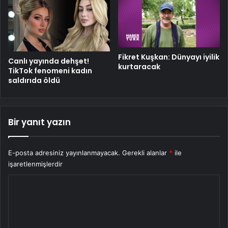
Fikret Kuşkan: Dünyayı iyilik
Canlı yayında dehşet!
kurtaracak
TikTok fenomeni kadın
saldırıda öldü
Bir yanıt yazın
E-posta adresiniz yayınlanmayacak.
Gerekli alanlar
*
ile
işaretlenmişlerdir
Y
o
r
u