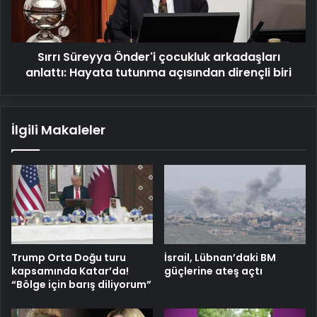
Hayata
tutunma
açısından
Sırrı Süreyya Önder'i çocukluk arkadaşları
dirençli
biri
anlattı: Hayata tutunma açısından dirençli biri
İlgili Makaleler
Trump Orta Doğu turu
İsrail, Lübnan’daki BM
kapsamında Katar’da!
güçlerine ateş açtı
“Bölge için barış diliyorum”